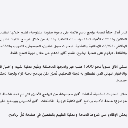
تدير آفاق حالياً تسعة برامج دعم قائمة على دعوة سنوية مفتوحة، تقدم خلالها الطلبات 
الفنانين والفنانات الأفراد كما المؤسسات الثقافية والفنية من خلال البرامج التالية: الفنون 
الوثائقي، الكتابات الإبداعية والنقدية، البحوث حول الفنون، الموسيقى، التدريب والنشاطات 
والثقافة، فيقوم على عملية ترشيح. تقدم آفاق الدعم من خلال دورة المنح فقط.
تتلقى آفاق سنوياً نحو 1500 طلب عبر برامجها المختلفة وتتّبع عملية تقيي
والاختيار النهائي الذي تضطلع به لجنة التحكيم. تُعيّن لكل برنامج لجنة قراء ولجنة
جديدة.
خلال السنوات الماضية، أطلقت آفاق مجموعة من البرامج الأخرى التي لم تعد ناشطة اليو
موضوع: منحة الأدب، برنامج آفاق لكتابة الرواية، تقاطعات، آفاق أكسبرس وبرنامج الفيلم
يمكن الإطّلاع على شروط المنحة وعملية التقييم بالتفصيل في صفحة كلّ برنامج.