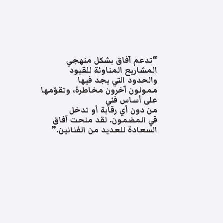
“تدعم آفاق بشكل منهجي
المشاريع المناوئة للقيود
والحدود التي يجد فيها
ممولون آخرون مخاطرة، وتقوّمها
على أساس فني
من دون أي رقابة أو تدخل
في المضمون. لقد منحت آفاق
السعادة للعديد من الفنانين.”