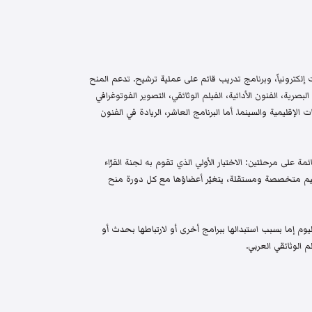
إلكترونياً، وبرنامج تدريب قائم على عملية ترشيح. تدعم المنح
البصرية، الفنون الأدائية، الفيلم الوثائقي، التصوير الفوتوغرافي
الإقليمية والسينما. أما البرنامج العاشر، الريادة في الفنون
م واختيار قائمة على مرحلتين: الاختيار الأولي الذي تقوم به لجنة القرّاء
 تحكيم متخصصة ومستقلة، يتغيّر أعضاؤها مع كل دورة منح
م إما بسبب استبدالها ببرامج أخرى أو لارتباطها بحدث أو
 الوثائقي العربي.