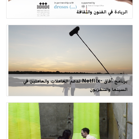
الريادة في الفنون والثقافة
برنامج آفاق -Netflix لدعم العاملات والعاملين في
السينما والتلفزيون