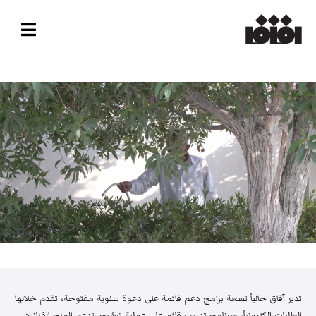
تدير آفاق حالياً تسعة برامج دعم قائمة على دعوة سنوية مفتوحة، تقدم خلالها
الطلبات إلكترونياً، وبرنامج تدريب قائم على عملية ترشيح. تدعم المنح الفنانين