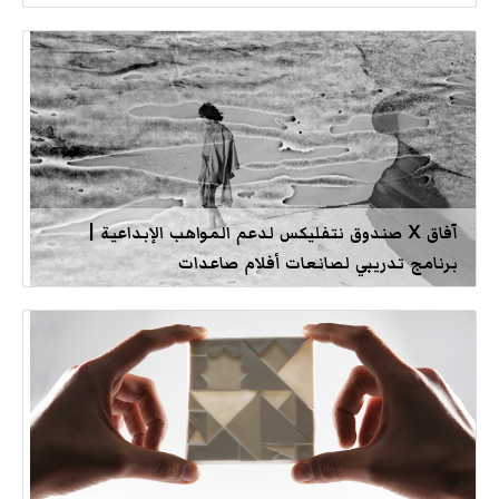
آفاق X صندوق نتفليكس لدعم المواهب الإبداعية |
برنامج تدريبي لصانعات أفلام صاعدات