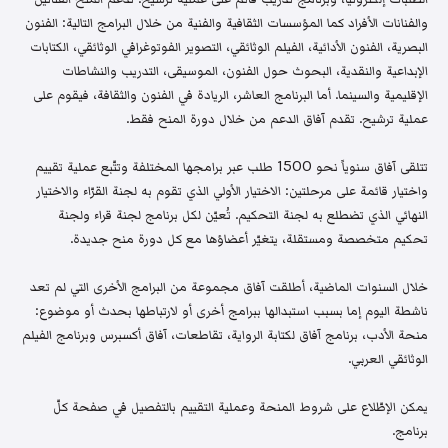
والفنانات الأفراد كما المؤسسات الثقافية والفنية من خلال البرامج التالية: الفنون
البصرية، الفنون الأدائية، الفيلم الوثائقي، التصوير الفوتوغرافي الوثائقي، الكتابات
الإبداعية والنقدية، البحوث حول الفنون، الموسيقى، التدريب والنشاطات
الإقليمية والسينما. أما البرنامج العاشر، الريادة في الفنون والثقافة، فيقوم على
عملية ترشيح. تقدم آفاق الدعم من خلال دورة المنح فقط.
تتلقى آفاق سنوياً نحو 1500 طلب عبر برامجها المختلفة وتتّبع عملية تقييم
واختيار قائمة على مرحلتين: الاختيار الأولي الذي تقوم به لجنة القرّاء والاختيار
النهائي الذي تضطلع به لجنة التحكيم. تُعيّن لكل برنامج لجنة قراء ولجنة
تحكيم متخصصة ومستقلة، يتغيّر أعضاؤها مع كل دورة منح جديدة.
خلال السنوات الماضية، أطلقت آفاق مجموعة من البرامج الأخرى التي لم تعد
ناشطة اليوم إما بسبب استبدالها ببرامج أخرى أو لارتباطها بحدث أو موضوع:
منحة الأدب، برنامج آفاق لكتابة الرواية، تقاطعات، آفاق أكسبرس وبرنامج الفيلم
الوثائقي العربي.
يمكن الإطّلاع على شروط المنحة وعملية التقييم بالتفصيل في صفحة كلّ
برنامج.