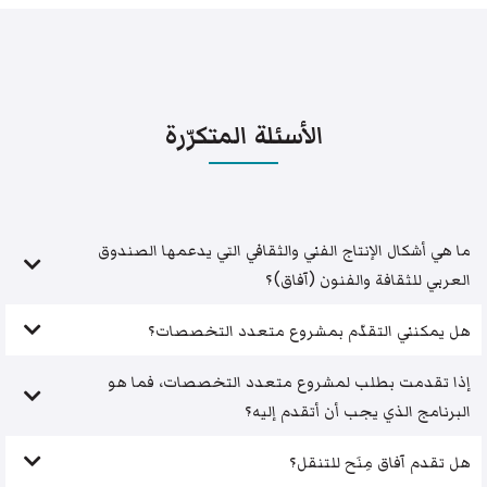
الأسئلة المتكرّرة
ما هي أشكال الإنتاج الفني والثقافي التي يدعمها الصندوق
العربي للثقافة والفنون (آفاق)؟
هل يمكنني التقدّم بمشروع متعدد التخصصات؟
إذا تقدمت بطلب لمشروع متعدد التخصصات، فما هو
البرنامج الذي يجب أن أتقدم إليه؟
هل تقدم آفاق مِنَح للتنقل؟