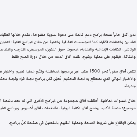
تدير آفاق حالياً تسعة برامج دعم قائمة على دعوة سنوية مفتوحة، تقدم خلالها الطلبات 
الفنانين والفنانات الأفراد كما المؤسسات الثقافية والفنية من خلال البرامج التالية: الفنون 
الوثائقي، الكتابات الإبداعية والنقدية، البحوث حول الفنون، الموسيقى، التدريب والنشاطات 
والثقافة، فيقوم على عملية ترشيح. تقدم آفاق الدعم من خلال دورة المنح فقط.
تتلقى آفاق سنوياً نحو 1500 طلب عبر برامجها المختلفة وتتّبع عملية تقيي
والاختيار النهائي الذي تضطلع به لجنة التحكيم. تُعيّن لكل برنامج لجنة قراء ولجنة
جديدة.
خلال السنوات الماضية، أطلقت آفاق مجموعة من البرامج الأخرى التي لم تعد ناشطة اليو
موضوع: منحة الأدب، برنامج آفاق لكتابة الرواية، تقاطعات، آفاق أكسبرس وبرنامج الفيلم
يمكن الإطّلاع على شروط المنحة وعملية التقييم بالتفصيل في صفحة كلّ برنامج.