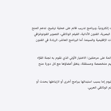
إلكترونياً، وبرنامج تدريب قائم على عملية ترشيح. تدعم المنح
البصرية، الفنون الأدائية، الفيلم الوثائقي، التصوير الفوتوغرافي
الإقليمية والسينما. أما البرنامج العاشر، الريادة في الفنون
م واختيار قائمة على مرحلتين: الاختيار الأولي الذي تقوم به لجنة القرّاء
 تحكيم متخصصة ومستقلة، يتغيّر أعضاؤها مع كل دورة منح
م إما بسبب استبدالها ببرامج أخرى أو لارتباطها بحدث أو
 الوثائقي العربي.