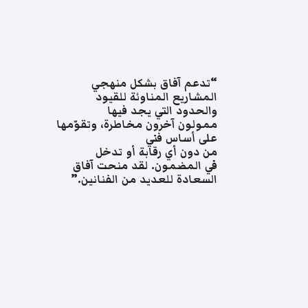
“تدعم آفاق بشكل منهجي
المشاريع المناوئة للقيود
والحدود التي يجد فيها
ممولون آخرون مخاطرة، وتقوّمها
على أساس فني
من دون أي رقابة أو تدخل
في المضمون. لقد منحت آفاق
السعادة للعديد من الفنانين.”