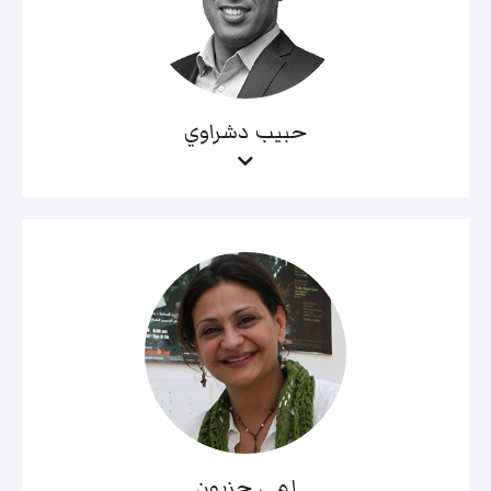
حبيب دشراوي
لمى حزبون