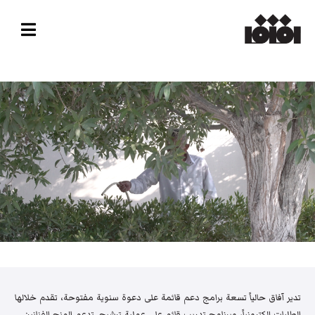
تدير آفاق حالياً تسعة برامج دعم قائمة على دعوة سنوية مفتوحة، تقدم خلالها
الطلبات إلكترونياً، وبرنامج تدريب قائم على عملية ترشيح. تدعم المنح الفنانين