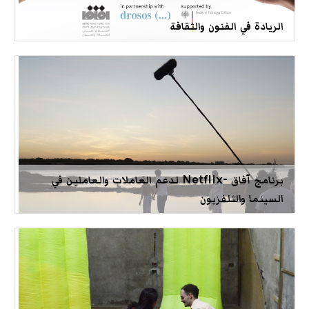
الريادة في الفنون والثقافة
برنامج آفاق -Netflix لدعم العاملات والعاملين في
السينما والتلفزيون