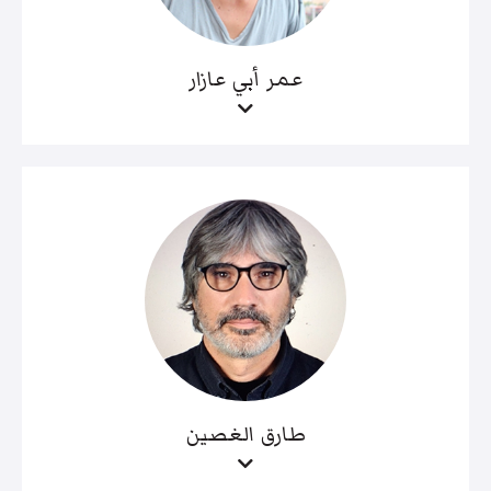
عمر أبي عازار
طارق الغصين