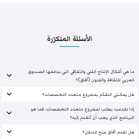
الأسئلة المتكرّرة
ما هي أشكال الإنتاج الفني والثقافي التي يدعمها الصندوق
العربي للثقافة والفنون (آفاق)؟
هل يمكنني التقدّم بمشروع متعدد التخصصات؟
إذا تقدمت بطلب لمشروع متعدد التخصصات، فما هو
البرنامج الذي يجب أن أتقدم إليه؟
هل تقدم آفاق مِنَح للتنقل؟