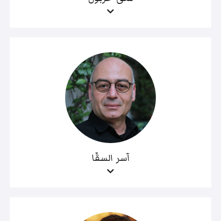
آسر السقّا