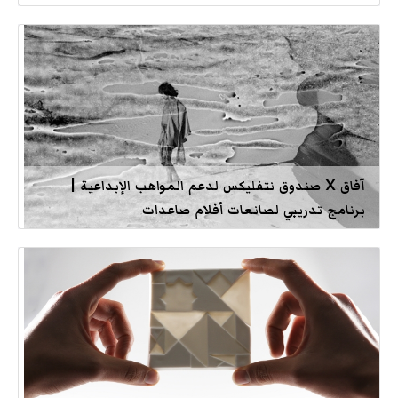
آفاق X صندوق نتفليكس لدعم المواهب الإبداعية |
برنامج تدريبي لصانعات أفلام صاعدات