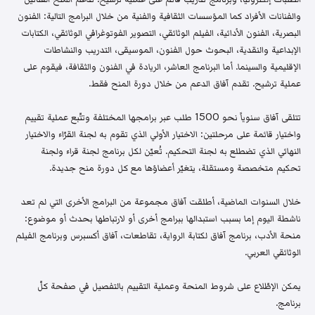
والفنانات الأفراد كما المؤسسات الثقافية والفنية من خلال البرامج التالية: الفنون
البصرية، الفنون الأدائية، الفيلم الوثائقي، التصوير الفوتوغرافي الوثائقي، الكتابات
الإبداعية والنقدية، البحوث حول الفنون، الموسيقى، التدريب والنشاطات
الإقليمية والسينما. أما البرنامج العاشر، الريادة في الفنون والثقافة، فيقوم على
عملية ترشيح. تقدم آفاق الدعم من خلال دورة المنح فقط.
تتلقى آفاق سنوياً نحو 1500 طلب عبر برامجها المختلفة وتتّبع عملية تقييم
واختيار قائمة على مرحلتين: الاختيار الأولي الذي تقوم به لجنة القرّاء والاختيار
النهائي الذي تضطلع به لجنة التحكيم. تُعيّن لكل برنامج لجنة قراء ولجنة
تحكيم متخصصة ومستقلة، يتغيّر أعضاؤها مع كل دورة منح جديدة.
خلال السنوات الماضية، أطلقت آفاق مجموعة من البرامج الأخرى التي لم تعد
ناشطة اليوم إما بسبب استبدالها ببرامج أخرى أو لارتباطها بحدث أو موضوع:
منحة الأدب، برنامج آفاق لكتابة الرواية، تقاطعات، آفاق أكسبرس وبرنامج الفيلم
الوثائقي العربي.
يمكن الإطّلاع على شروط المنحة وعملية التقييم بالتفصيل في صفحة كلّ
برنامج.