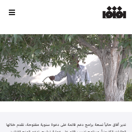
تدير آفاق حالياً تسعة برامج دعم قائمة على دعوة سنوية مفتوحة، تقدم خلالها
الطلبات إلكترونياً، وبرنامج تدريب قائم على عملية ترشيح. تدعم المنح الفنانين