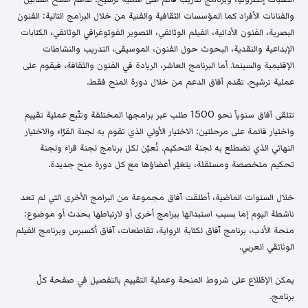
والفنانات الأفراد كما المؤسسات الثقافية والفنية من خلال البرامج التالية: الفنون
البصرية، الفنون الأدائية، الفيلم الوثائقي، التصوير الفوتوغرافي الوثائقي، الكتابات
الإبداعية والنقدية، البحوث حول الفنون، الموسيقى، التدريب والنشاطات
الإقليمية والسينما. أما البرنامج العاشر، الريادة في الفنون والثقافة، فيقوم على
عملية ترشيح. تقدم آفاق الدعم من خلال دورة المنح فقط.
تتلقى آفاق سنوياً نحو 1500 طلب عبر برامجها المختلفة وتتّبع عملية تقييم
واختيار قائمة على مرحلتين: الاختيار الأولي الذي تقوم به لجنة القرّاء والاختيار
النهائي الذي تضطلع به لجنة التحكيم. تُعيّن لكل برنامج لجنة قراء ولجنة
تحكيم متخصصة ومستقلة، يتغيّر أعضاؤها مع كل دورة منح جديدة.
خلال السنوات الماضية، أطلقت آفاق مجموعة من البرامج الأخرى التي لم تعد
ناشطة اليوم إما بسبب استبدالها ببرامج أخرى أو لارتباطها بحدث أو موضوع:
منحة الأدب، برنامج آفاق لكتابة الرواية، تقاطعات، آفاق أكسبرس وبرنامج الفيلم
الوثائقي العربي.
يمكن الإطّلاع على شروط المنحة وعملية التقييم بالتفصيل في صفحة كلّ
برنامج.