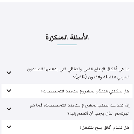
الأسئلة المتكرّرة
ما هي أشكال الإنتاج الفني والثقافي التي يدعمها الصندوق
العربي للثقافة والفنون (آفاق)؟
هل يمكنني التقدّم بمشروع متعدد التخصصات؟
إذا تقدمت بطلب لمشروع متعدد التخصصات، فما هو
البرنامج الذي يجب أن أتقدم إليه؟
هل تقدم آفاق مِنَح للتنقل؟