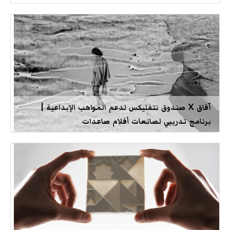
آفاق X صندوق نتفليكس لدعم المواهب الإبداعية |
برنامج تدريبي لصانعات أفلام صاعدات