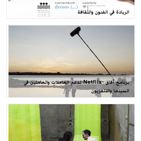
الريادة في الفنون والثقافة
برنامج آفاق -Netflix لدعم العاملات والعاملين في
السينما والتلفزيون