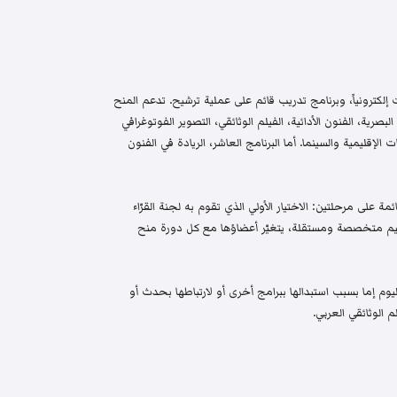
إلكترونياً، وبرنامج تدريب قائم على عملية ترشيح. تدعم المنح
البصرية، الفنون الأدائية، الفيلم الوثائقي، التصوير الفوتوغرافي
الإقليمية والسينما. أما البرنامج العاشر، الريادة في الفنون
م واختيار قائمة على مرحلتين: الاختيار الأولي الذي تقوم به لجنة القرّاء
 تحكيم متخصصة ومستقلة، يتغيّر أعضاؤها مع كل دورة منح
م إما بسبب استبدالها ببرامج أخرى أو لارتباطها بحدث أو
 الوثائقي العربي.