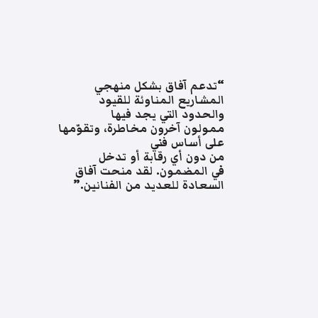
“تدعم آفاق بشكل منهجي
المشاريع المناوئة للقيود
والحدود التي يجد فيها
ممولون آخرون مخاطرة، وتقوّمها
على أساس فني
من دون أي رقابة أو تدخل
في المضمون. لقد منحت آفاق
السعادة للعديد من الفنانين.”