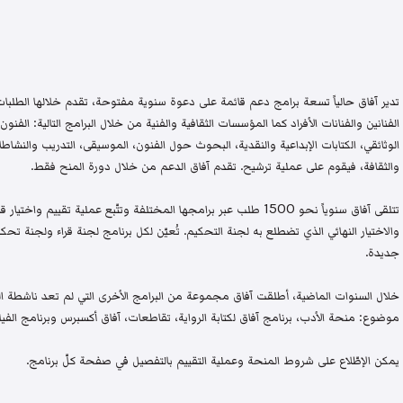
تدير آفاق حالياً تسعة برامج دعم قائمة على دعوة سنوية مفتوحة، تقدم خلالها الطلبات 
الفنانين والفنانات الأفراد كما المؤسسات الثقافية والفنية من خلال البرامج التالية: الفنون 
الوثائقي، الكتابات الإبداعية والنقدية، البحوث حول الفنون، الموسيقى، التدريب والنشاطات 
والثقافة، فيقوم على عملية ترشيح. تقدم آفاق الدعم من خلال دورة المنح فقط.
تتلقى آفاق سنوياً نحو 1500 طلب عبر برامجها المختلفة وتتّبع عملية تقيي
والاختيار النهائي الذي تضطلع به لجنة التحكيم. تُعيّن لكل برنامج لجنة قراء ولجنة
جديدة.
خلال السنوات الماضية، أطلقت آفاق مجموعة من البرامج الأخرى التي لم تعد ناشطة اليو
موضوع: منحة الأدب، برنامج آفاق لكتابة الرواية، تقاطعات، آفاق أكسبرس وبرنامج الفيلم
يمكن الإطّلاع على شروط المنحة وعملية التقييم بالتفصيل في صفحة كلّ برنامج.