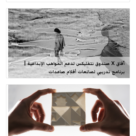
آفاق X صندوق نتفليكس لدعم المواهب الإبداعية |
برنامج تدريبي لصانعات أفلام صاعدات