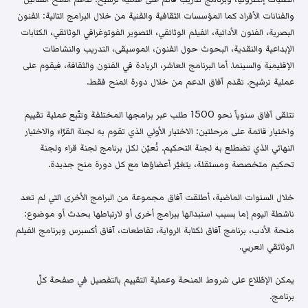
والفنانات الأفراد كما المؤسسات الثقافية والفنية من خلال البرامج التالية: الفنون
البصرية، الفنون الأدائية، الفيلم الوثائقي، التصوير الفوتوغرافي الوثائقي، الكتابات
الإبداعية والنقدية، البحوث حول الفنون، الموسيقى، التدريب والنشاطات
الإقليمية والسينما. أما البرنامج العاشر، الريادة في الفنون والثقافة، فيقوم على
عملية ترشيح. تقدم آفاق الدعم من خلال دورة المنح فقط.
تتلقى آفاق سنوياً نحو 1500 طلب عبر برامجها المختلفة وتتّبع عملية تقييم
واختيار قائمة على مرحلتين: الاختيار الأولي الذي تقوم به لجنة القرّاء والاختيار
النهائي الذي تضطلع به لجنة التحكيم. تُعيّن لكل برنامج لجنة قراء ولجنة
تحكيم متخصصة ومستقلة، يتغيّر أعضاؤها مع كل دورة منح جديدة.
خلال السنوات الماضية، أطلقت آفاق مجموعة من البرامج الأخرى التي لم تعد
ناشطة اليوم إما بسبب استبدالها ببرامج أخرى أو لارتباطها بحدث أو موضوع:
منحة الأدب، برنامج آفاق لكتابة الرواية، تقاطعات، آفاق أكسبرس وبرنامج الفيلم
الوثائقي العربي.
يمكن الإطّلاع على شروط المنحة وعملية التقييم بالتفصيل في صفحة كلّ
برنامج.