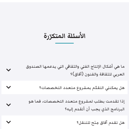
الأسئلة المتكرّرة
ما هي أشكال الإنتاج الفني والثقافي التي يدعمها الصندوق
العربي للثقافة والفنون (آفاق)؟
هل يمكنني التقدّم بمشروع متعدد التخصصات؟
إذا تقدمت بطلب لمشروع متعدد التخصصات، فما هو
البرنامج الذي يجب أن أتقدم إليه؟
هل تقدم آفاق مِنَح للتنقل؟