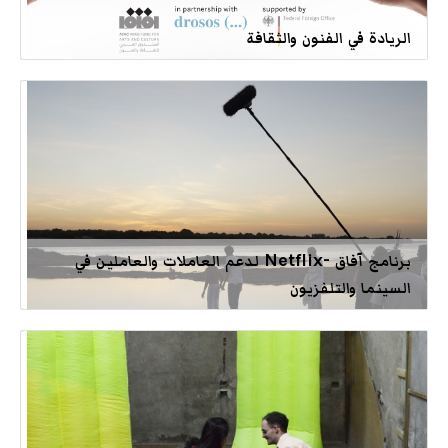
الريادة في الفنون والثقافة
برنامج آفاق -Netflix لدعم العاملات والعاملين في
السينما والتلفزيون