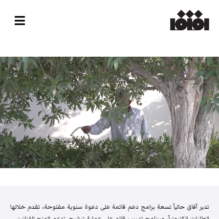
تدير آفاق حالياً تسعة برامج دعم قائمة على دعوة سنوية مفتوحة، تقدم خلالها
الطلبات إلكترونياً، وبرنامج تدريب قائم على عملية ترشيح. تدعم المنح الفنانين