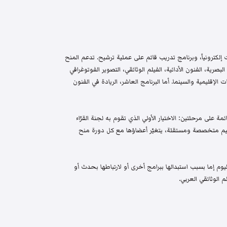
إلكترونياً، وبرنامج تدريب قائم على عملية ترشيح. تدعم المنح
البصرية، الفنون الأدائية، الفيلم الوثائقي، التصوير الفوتوغرافي
الإقليمية والسينما. أما البرنامج العاشر، الريادة في الفنون
م واختيار قائمة على مرحلتين: الاختيار الأولي الذي تقوم به لجنة القرّاء
 تحكيم متخصصة ومستقلة، يتغيّر أعضاؤها مع كل دورة منح
م إما بسبب استبدالها ببرامج أخرى أو لارتباطها بحدث أو
 الوثائقي العربي.