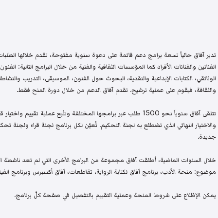
تدير آفاق حالياً تسعة برامج دعم قائمة على دعوة سنوية مفتوحة، تقدم خلالها الطلبات 
الفنانين والفنانات الأفراد كما المؤسسات الثقافية والفنية من خلال البرامج التالية: الفنون 
الوثائقي، الكتابات الإبداعية والنقدية، البحوث حول الفنون، الموسيقى، التدريب والنشاطات 
والثقافة، فيقوم على عملية ترشيح. تقدم آفاق الدعم من خلال دورة المنح فقط.
تتلقى آفاق سنوياً نحو 1500 طلب عبر برامجها المختلفة وتتّبع عملية تقيي
والاختيار النهائي الذي تضطلع به لجنة التحكيم. تُعيّن لكل برنامج لجنة قراء ولجنة
جديدة.
خلال السنوات الماضية، أطلقت آفاق مجموعة من البرامج الأخرى التي لم تعد ناشطة اليو
موضوع: منحة الأدب، برنامج آفاق لكتابة الرواية، تقاطعات، آفاق أكسبرس وبرنامج الفيلم
يمكن الإطّلاع على شروط المنحة وعملية التقييم بالتفصيل في صفحة كلّ برنامج.