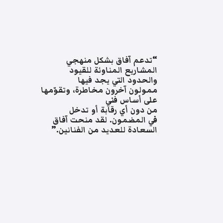
“تدعم آفاق بشكل منهجي
المشاريع المناوئة للقيود
والحدود التي يجد فيها
ممولون آخرون مخاطرة، وتقوّمها
على أساس فني
من دون أي رقابة أو تدخل
في المضمون. لقد منحت آفاق
السعادة للعديد من الفنانين.”