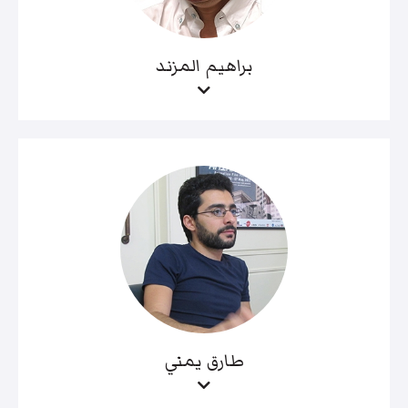
براهيم المزند
طارق يمني