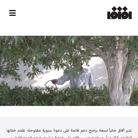
تدير آفاق حالياً تسعة برامج دعم قائمة على دعوة سنوية مفتوحة، تقدم خلالها
الطلبات إلكترونياً، وبرنامج تدريب قائم على عملية ترشيح. تدعم المنح الفنانين