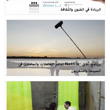
الريادة في الفنون والثقافة
برنامج آفاق -Netflix لدعم العاملات والعاملين في
السينما والتلفزيون