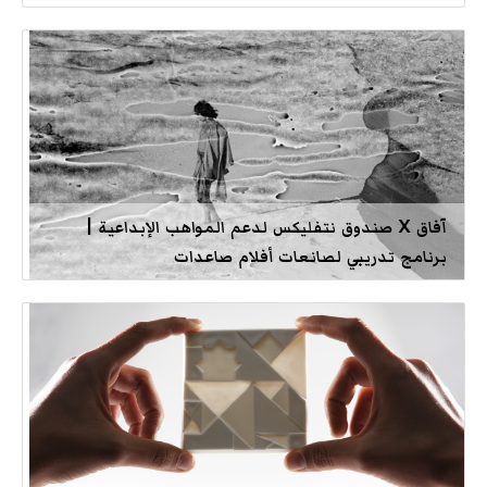
آفاق X صندوق نتفليكس لدعم المواهب الإبداعية |
برنامج تدريبي لصانعات أفلام صاعدات