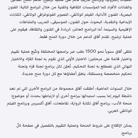
والفنانات الأفراد كما المؤسسات الثقافية والفنية من خلال البرامج التالية: الفنون
البصرية، الفنون الأدائية، الفيلم الوثائقي، التصوير الفوتوغرافي الوثائقي، الكتابات
الإبداعية والنقدية، البحوث حول الفنون، الموسيقى، التدريب والنشاطات
الإقليمية والسينما. أما البرنامج العاشر، الريادة في الفنون والثقافة، فيقوم على
عملية ترشيح. تقدم آفاق الدعم من خلال دورة المنح فقط.
تتلقى آفاق سنوياً نحو 1500 طلب عبر برامجها المختلفة وتتّبع عملية تقييم
واختيار قائمة على مرحلتين: الاختيار الأولي الذي تقوم به لجنة القرّاء والاختيار
النهائي الذي تضطلع به لجنة التحكيم. تُعيّن لكل برنامج لجنة قراء ولجنة
تحكيم متخصصة ومستقلة، يتغيّر أعضاؤها مع كل دورة منح جديدة.
خلال السنوات الماضية، أطلقت آفاق مجموعة من البرامج الأخرى التي لم تعد
ناشطة اليوم إما بسبب استبدالها ببرامج أخرى أو لارتباطها بحدث أو موضوع:
منحة الأدب، برنامج آفاق لكتابة الرواية، تقاطعات، آفاق أكسبرس وبرنامج الفيلم
الوثائقي العربي.
يمكن الإطّلاع على شروط المنحة وعملية التقييم بالتفصيل في صفحة كلّ
برنامج.