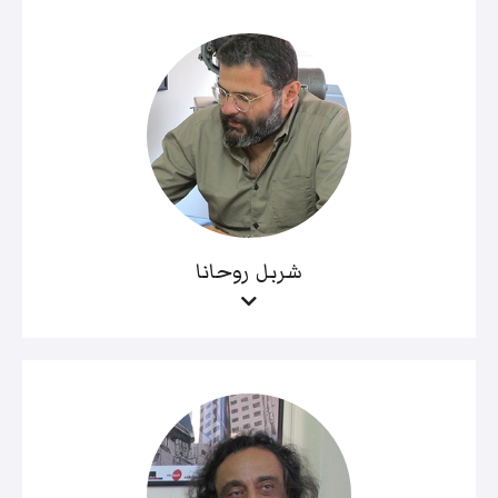
شربل روحانا