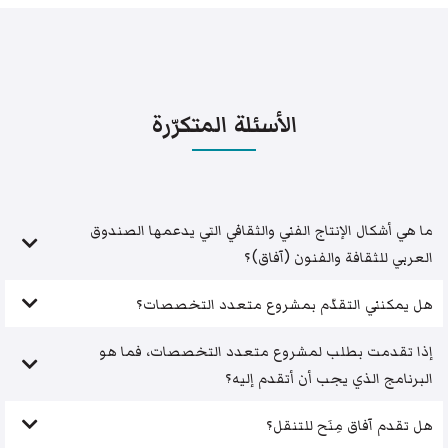
الأسئلة المتكرّرة
ما هي أشكال الإنتاج الفني والثقافي التي يدعمها الصندوق
العربي للثقافة والفنون (آفاق)؟
هل يمكنني التقدّم بمشروع متعدد التخصصات؟
إذا تقدمت بطلب لمشروع متعدد التخصصات، فما هو
البرنامج الذي يجب أن أتقدم إليه؟
هل تقدم آفاق مِنَح للتنقل؟