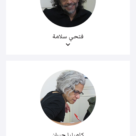
فتحي سلامة
كاميليا جبران