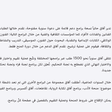
تدير آفاق حالياً تسعة برامج دعم قائمة على دعوة سنوية مفتوحة، تقدم خلالها الطلبات 
الفنانين والفنانات الأفراد كما المؤسسات الثقافية والفنية من خلال البرامج التالية: الفنون 
الوثائقي، الكتابات الإبداعية والنقدية، البحوث حول الفنون، الموسيقى، التدريب والنشاطات 
والثقافة، فيقوم على عملية ترشيح. تقدم آفاق الدعم من خلال دورة المنح فقط.
تتلقى آفاق سنوياً نحو 1500 طلب عبر برامجها المختلفة وتتّبع عملية تقيي
والاختيار النهائي الذي تضطلع به لجنة التحكيم. تُعيّن لكل برنامج لجنة قراء ولجنة
جديدة.
خلال السنوات الماضية، أطلقت آفاق مجموعة من البرامج الأخرى التي لم تعد ناشطة اليو
موضوع: منحة الأدب، برنامج آفاق لكتابة الرواية، تقاطعات، آفاق أكسبرس وبرنامج الفيلم
يمكن الإطّلاع على شروط المنحة وعملية التقييم بالتفصيل في صفحة كلّ برنامج.