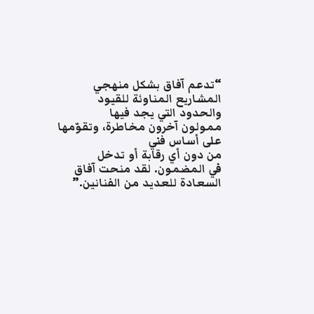
“تدعم آفاق بشكل منهجي
المشاريع المناوئة للقيود
والحدود التي يجد فيها
ممولون آخرون مخاطرة، وتقوّمها
على أساس فني
من دون أي رقابة أو تدخل
في المضمون. لقد منحت آفاق
السعادة للعديد من الفنانين.”