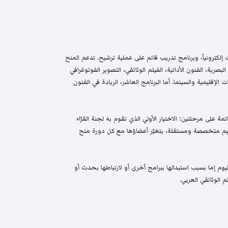
إلكترونياً، وبرنامج تدريب قائم على عملية ترشيح. تدعم المنح
البصرية، الفنون الأدائية، الفيلم الوثائقي، التصوير الفوتوغرافي
الإقليمية والسينما. أما البرنامج العاشر، الريادة في الفنون
م واختيار قائمة على مرحلتين: الاختيار الأولي الذي تقوم به لجنة القرّاء
 تحكيم متخصصة ومستقلة، يتغيّر أعضاؤها مع كل دورة منح
م إما بسبب استبدالها ببرامج أخرى أو لارتباطها بحدث أو
 الوثائقي العربي.