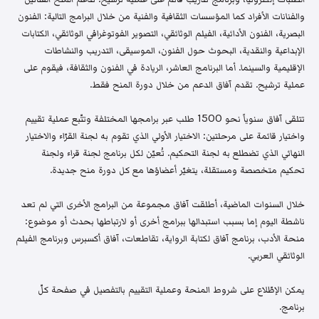
والفنانات الأفراد كما المؤسسات الثقافية والفنية من خلال البرامج التالية: الفنون
البصرية، الفنون الأدائية، الفيلم الوثائقي، التصوير الفوتوغرافي الوثائقي، الكتابات
الإبداعية والنقدية، البحوث حول الفنون، الموسيقى، التدريب والنشاطات
الإقليمية والسينما. أما البرنامج العاشر، الريادة في الفنون والثقافة، فيقوم على
عملية ترشيح. تقدم آفاق الدعم من خلال دورة المنح فقط.
تتلقى آفاق سنوياً نحو 1500 طلب عبر برامجها المختلفة وتتّبع عملية تقييم
واختيار قائمة على مرحلتين: الاختيار الأولي الذي تقوم به لجنة القرّاء والاختيار
النهائي الذي تضطلع به لجنة التحكيم. تُعيّن لكل برنامج لجنة قراء ولجنة
تحكيم متخصصة ومستقلة، يتغيّر أعضاؤها مع كل دورة منح جديدة.
خلال السنوات الماضية، أطلقت آفاق مجموعة من البرامج الأخرى التي لم تعد
ناشطة اليوم إما بسبب استبدالها ببرامج أخرى أو لارتباطها بحدث أو موضوع:
منحة الأدب، برنامج آفاق لكتابة الرواية، تقاطعات، آفاق أكسبرس وبرنامج الفيلم
الوثائقي العربي.
يمكن الإطّلاع على شروط المنحة وعملية التقييم بالتفصيل في صفحة كلّ
برنامج.