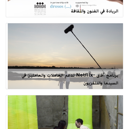
الريادة في الفنون والثقافة
برنامج آفاق -Netflix لدعم العاملات والعاملين في
السينما والتلفزيون