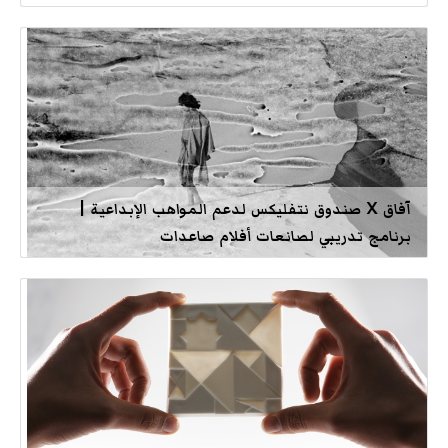
آفاق X صندوق نتفليكس لدعم المواهب الإبداعية |
برنامج تدريبي لصانعات أفلام صاعدات