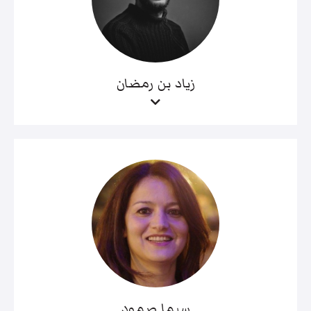
زياد بن رمضان
سيما صمود