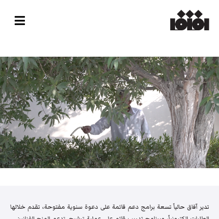
تدير آفاق حالياً تسعة برامج دعم قائمة على دعوة سنوية مفتوحة، تقدم خلالها
الطلبات إلكترونياً، وبرنامج تدريب قائم على عملية ترشيح. تدعم المنح الفنانين