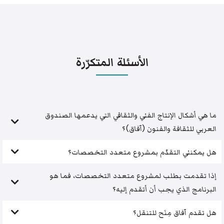
الأسئلة المتكرّرة
ما هي أشكال الإنتاج الفني والثقافي التي يدعمها الصندوق
العربي للثقافة والفنون (آفاق)؟
هل يمكنني التقدّم بمشروع متعدد التخصصات؟
إذا تقدمت بطلب لمشروع متعدد التخصصات، فما هو
البرنامج الذي يجب أن أتقدم إليه؟
هل تقدم آفاق مِنَح للتنقل؟