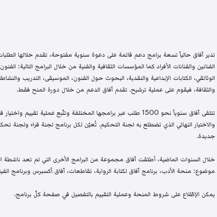
تدير آفاق حالياً تسعة برامج دعم قائمة على دعوة سنوية مفتوحة، تقدم خلالها الطلبات 
الفنانين والفنانات الأفراد كما المؤسسات الثقافية والفنية من خلال البرامج التالية: الفنون 
الوثائقي، الكتابات الإبداعية والنقدية، البحوث حول الفنون، الموسيقى، التدريب والنشاطات 
والثقافة، فيقوم على عملية ترشيح. تقدم آفاق الدعم من خلال دورة المنح فقط.
تتلقى آفاق سنوياً نحو 1500 طلب عبر برامجها المختلفة وتتّبع عملية تقيي
والاختيار النهائي الذي تضطلع به لجنة التحكيم. تُعيّن لكل برنامج لجنة قراء ولجنة
جديدة.
خلال السنوات الماضية، أطلقت آفاق مجموعة من البرامج الأخرى التي لم تعد ناشطة اليو
موضوع: منحة الأدب، برنامج آفاق لكتابة الرواية، تقاطعات، آفاق أكسبرس وبرنامج الفيلم
يمكن الإطّلاع على شروط المنحة وعملية التقييم بالتفصيل في صفحة كلّ برنامج.