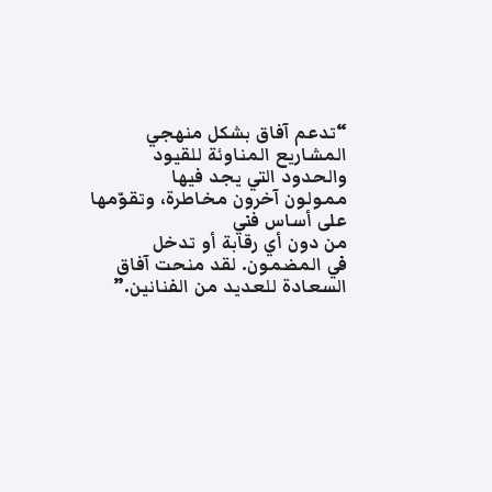
“تدعم آفاق بشكل منهجي
المشاريع المناوئة للقيود
والحدود التي يجد فيها
ممولون آخرون مخاطرة، وتقوّمها
على أساس فني
من دون أي رقابة أو تدخل
في المضمون. لقد منحت آفاق
السعادة للعديد من الفنانين.”