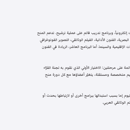
إلكترونياً، وبرنامج تدريب قائم على عملية ترشيح. تدعم المنح
البصرية، الفنون الأدائية، الفيلم الوثائقي، التصوير الفوتوغرافي
الإقليمية والسينما. أما البرنامج العاشر، الريادة في الفنون
م واختيار قائمة على مرحلتين: الاختيار الأولي الذي تقوم به لجنة القرّاء
 تحكيم متخصصة ومستقلة، يتغيّر أعضاؤها مع كل دورة منح
م إما بسبب استبدالها ببرامج أخرى أو لارتباطها بحدث أو
 الوثائقي العربي.