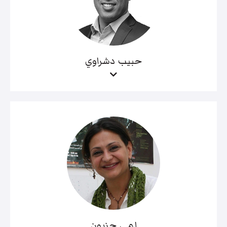
حبيب دشراوي
لمى حزبون