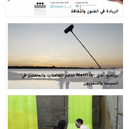
الريادة في الفنون والثقافة
برنامج آفاق -Netflix لدعم العاملات والعاملين في
السينما والتلفزيون