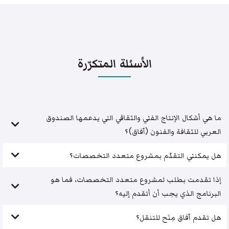
الأسئلة المتكرّرة
ما هي أشكال الإنتاج الفني والثقافي التي يدعمها الصندوق
العربي للثقافة والفنون (آفاق)؟
هل يمكنني التقدّم بمشروع متعدد التخصصات؟
إذا تقدمت بطلب لمشروع متعدد التخصصات، فما هو
البرنامج الذي يجب أن أتقدم إليه؟
هل تقدم آفاق مِنَح للتنقل؟