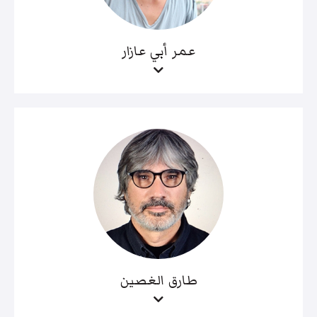
عمر أبي عازار
طارق الغصين