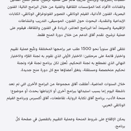
والفنانات الأفراد كما المؤسسات الثقافية والفنية من خلال البرامج التالية: الفنون
البصرية، الفنون الأدائية، الفيلم الوثائقي، التصوير الفوتوغرافي الوثائقي، الكتابات
الإبداعية والنقدية، البحوث حول الفنون، الموسيقى، التدريب والنشاطات
الإقليمية والسينما. أما البرنامج العاشر، الريادة في الفنون والثقافة، فيقوم على
عملية ترشيح. تقدم آفاق الدعم من خلال دورة المنح فقط.
تتلقى آفاق سنوياً نحو 1500 طلب عبر برامجها المختلفة وتتّبع عملية تقييم
واختيار قائمة على مرحلتين: الاختيار الأولي الذي تقوم به لجنة القرّاء والاختيار
النهائي الذي تضطلع به لجنة التحكيم. تُعيّن لكل برنامج لجنة قراء ولجنة
تحكيم متخصصة ومستقلة، يتغيّر أعضاؤها مع كل دورة منح جديدة.
خلال السنوات الماضية، أطلقت آفاق مجموعة من البرامج الأخرى التي لم تعد
ناشطة اليوم إما بسبب استبدالها ببرامج أخرى أو لارتباطها بحدث أو موضوع:
منحة الأدب، برنامج آفاق لكتابة الرواية، تقاطعات، آفاق أكسبرس وبرنامج الفيلم
الوثائقي العربي.
يمكن الإطّلاع على شروط المنحة وعملية التقييم بالتفصيل في صفحة كلّ
برنامج.