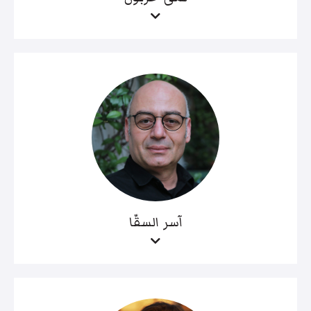
آسر السقّا