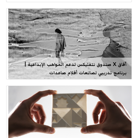
آفاق X صندوق نتفليكس لدعم المواهب الإبداعية |
برنامج تدريبي لصانعات أفلام صاعدات