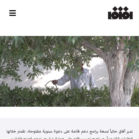
تدير آفاق حالياً تسعة برامج دعم قائمة على دعوة سنوية مفتوحة، تقدم خلالها
الطلبات إلكترونياً، وبرنامج تدريب قائم على عملية ترشيح. تدعم المنح الفنانين