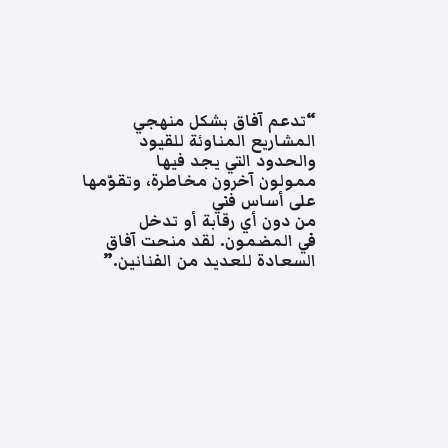
“تدعم آفاق بشكل منهجي
المشاريع المناوئة للقيود
والحدود التي يجد فيها
ممولون آخرون مخاطرة، وتقوّمها
على أساس فني
من دون أي رقابة أو تدخل
في المضمون. لقد منحت آفاق
السعادة للعديد من الفنانين.”