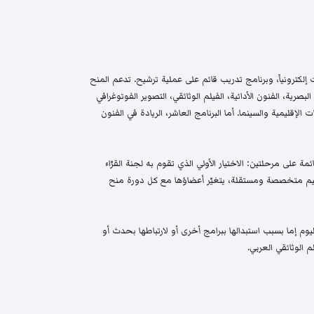
إلكترونياً، وبرنامج تدريب قائم على عملية ترشيح. تدعم المنح
البصرية، الفنون الأدائية، الفيلم الوثائقي، التصوير الفوتوغرافي
الإقليمية والسينما. أما البرنامج العاشر، الريادة في الفنون
م واختيار قائمة على مرحلتين: الاختيار الأولي الذي تقوم به لجنة القرّاء
 تحكيم متخصصة ومستقلة، يتغيّر أعضاؤها مع كل دورة منح
م إما بسبب استبدالها ببرامج أخرى أو لارتباطها بحدث أو
 الوثائقي العربي.