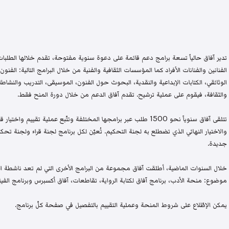
تدير آفاق حالياً تسعة برامج دعم قائمة على دعوة سنوية مفتوحة، تقدم خلالها الطلبات 
الفنانين والفنانات الأفراد كما المؤسسات الثقافية والفنية من خلال البرامج التالية: الفنون 
الوثائقي، الكتابات الإبداعية والنقدية، البحوث حول الفنون، الموسيقى، التدريب والنشاطات 
والثقافة، فيقوم على عملية ترشيح. تقدم آفاق الدعم من خلال دورة المنح فقط.
تتلقى آفاق سنوياً نحو 1500 طلب عبر برامجها المختلفة وتتّبع عملية تقيي
والاختيار النهائي الذي تضطلع به لجنة التحكيم. تُعيّن لكل برنامج لجنة قراء ولجنة
جديدة.
خلال السنوات الماضية، أطلقت آفاق مجموعة من البرامج الأخرى التي لم تعد ناشطة اليو
موضوع: منحة الأدب، برنامج آفاق لكتابة الرواية، تقاطعات، آفاق أكسبرس وبرنامج الفيلم
يمكن الإطّلاع على شروط المنحة وعملية التقييم بالتفصيل في صفحة كلّ برنامج.