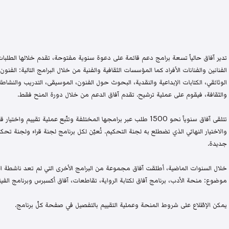
تدير آفاق حالياً تسعة برامج دعم قائمة على دعوة سنوية مفتوحة، تقدم خلالها الطلبات 
الفنانين والفنانات الأفراد كما المؤسسات الثقافية والفنية من خلال البرامج التالية: الفنون 
الوثائقي، الكتابات الإبداعية والنقدية، البحوث حول الفنون، الموسيقى، التدريب والنشاطات 
والثقافة، فيقوم على عملية ترشيح. تقدم آفاق الدعم من خلال دورة المنح فقط.
تتلقى آفاق سنوياً نحو 1500 طلب عبر برامجها المختلفة وتتّبع عملية تقيي
والاختيار النهائي الذي تضطلع به لجنة التحكيم. تُعيّن لكل برنامج لجنة قراء ولجنة
جديدة.
خلال السنوات الماضية، أطلقت آفاق مجموعة من البرامج الأخرى التي لم تعد ناشطة اليو
موضوع: منحة الأدب، برنامج آفاق لكتابة الرواية، تقاطعات، آفاق أكسبرس وبرنامج الفيلم
يمكن الإطّلاع على شروط المنحة وعملية التقييم بالتفصيل في صفحة كلّ برنامج.