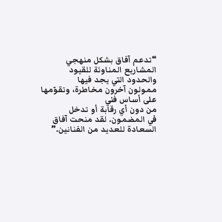
“تدعم آفاق بشكل منهجي
المشاريع المناوئة للقيود
والحدود التي يجد فيها
ممولون آخرون مخاطرة، وتقوّمها
على أساس فني
من دون أي رقابة أو تدخل
في المضمون. لقد منحت آفاق
السعادة للعديد من الفنانين.”