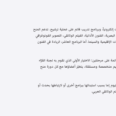
إلكترونياً، وبرنامج تدريب قائم على عملية ترشيح. تدعم المنح
البصرية، الفنون الأدائية، الفيلم الوثائقي، التصوير الفوتوغرافي
الإقليمية والسينما. أما البرنامج العاشر، الريادة في الفنون
م واختيار قائمة على مرحلتين: الاختيار الأولي الذي تقوم به لجنة القرّاء
 تحكيم متخصصة ومستقلة، يتغيّر أعضاؤها مع كل دورة منح
م إما بسبب استبدالها ببرامج أخرى أو لارتباطها بحدث أو
 الوثائقي العربي.