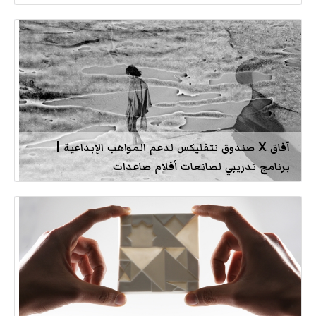
آفاق X صندوق نتفليكس لدعم المواهب الإبداعية |
برنامج تدريبي لصانعات أفلام صاعدات