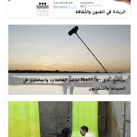
الريادة في الفنون والثقافة
برنامج آفاق -Netflix لدعم العاملات والعاملين في
السينما والتلفزيون