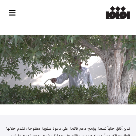
تدير آفاق حالياً تسعة برامج دعم قائمة على دعوة سنوية مفتوحة، تقدم خلالها
الطلبات إلكترونياً، وبرنامج تدريب قائم على عملية ترشيح. تدعم المنح الفنانين