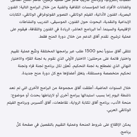
والفنانات الأفراد كما المؤسسات الثقافية والفنية من خلال البرامج التالية: الفنون
البصرية، الفنون الأدائية، الفيلم الوثائقي، التصوير الفوتوغرافي الوثائقي، الكتابات
الإبداعية والنقدية، البحوث حول الفنون، الموسيقى، التدريب والنشاطات
الإقليمية والسينما. أما البرنامج العاشر، الريادة في الفنون والثقافة، فيقوم على
عملية ترشيح. تقدم آفاق الدعم من خلال دورة المنح فقط.
تتلقى آفاق سنوياً نحو 1500 طلب عبر برامجها المختلفة وتتّبع عملية تقييم
واختيار قائمة على مرحلتين: الاختيار الأولي الذي تقوم به لجنة القرّاء والاختيار
النهائي الذي تضطلع به لجنة التحكيم. تُعيّن لكل برنامج لجنة قراء ولجنة
تحكيم متخصصة ومستقلة، يتغيّر أعضاؤها مع كل دورة منح جديدة.
خلال السنوات الماضية، أطلقت آفاق مجموعة من البرامج الأخرى التي لم تعد
ناشطة اليوم إما بسبب استبدالها ببرامج أخرى أو لارتباطها بحدث أو موضوع:
منحة الأدب، برنامج آفاق لكتابة الرواية، تقاطعات، آفاق أكسبرس وبرنامج الفيلم
الوثائقي العربي.
يمكن الإطّلاع على شروط المنحة وعملية التقييم بالتفصيل في صفحة كلّ
برنامج.