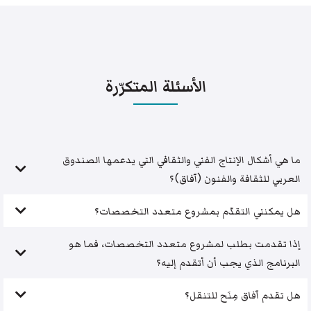
الأسئلة المتكرّرة
ما هي أشكال الإنتاج الفني والثقافي التي يدعمها الصندوق
العربي للثقافة والفنون (آفاق)؟
هل يمكنني التقدّم بمشروع متعدد التخصصات؟
إذا تقدمت بطلب لمشروع متعدد التخصصات، فما هو
البرنامج الذي يجب أن أتقدم إليه؟
هل تقدم آفاق مِنَح للتنقل؟