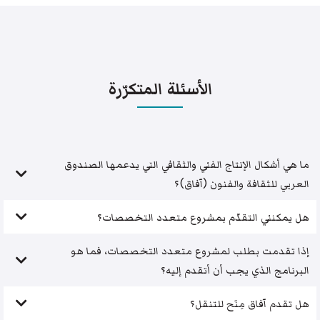
الأسئلة المتكرّرة
ما هي أشكال الإنتاج الفني والثقافي التي يدعمها الصندوق
العربي للثقافة والفنون (آفاق)؟
هل يمكنني التقدّم بمشروع متعدد التخصصات؟
إذا تقدمت بطلب لمشروع متعدد التخصصات، فما هو
البرنامج الذي يجب أن أتقدم إليه؟
هل تقدم آفاق مِنَح للتنقل؟