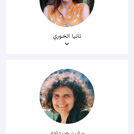
تانيا الخوري
سابين صيداوي