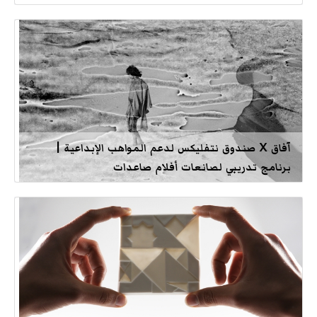
آفاق X صندوق نتفليكس لدعم المواهب الإبداعية |
برنامج تدريبي لصانعات أفلام صاعدات