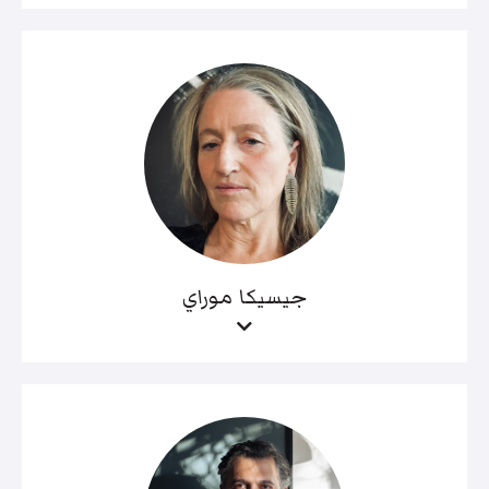
جيسيكا موراي