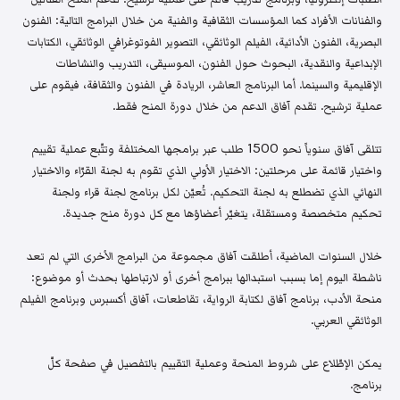
والفنانات الأفراد كما المؤسسات الثقافية والفنية من خلال البرامج التالية: الفنون
البصرية، الفنون الأدائية، الفيلم الوثائقي، التصوير الفوتوغرافي الوثائقي، الكتابات
الإبداعية والنقدية، البحوث حول الفنون، الموسيقى، التدريب والنشاطات
الإقليمية والسينما. أما البرنامج العاشر، الريادة في الفنون والثقافة، فيقوم على
عملية ترشيح. تقدم آفاق الدعم من خلال دورة المنح فقط.
تتلقى آفاق سنوياً نحو 1500 طلب عبر برامجها المختلفة وتتّبع عملية تقييم
واختيار قائمة على مرحلتين: الاختيار الأولي الذي تقوم به لجنة القرّاء والاختيار
النهائي الذي تضطلع به لجنة التحكيم. تُعيّن لكل برنامج لجنة قراء ولجنة
تحكيم متخصصة ومستقلة، يتغيّر أعضاؤها مع كل دورة منح جديدة.
خلال السنوات الماضية، أطلقت آفاق مجموعة من البرامج الأخرى التي لم تعد
ناشطة اليوم إما بسبب استبدالها ببرامج أخرى أو لارتباطها بحدث أو موضوع:
منحة الأدب، برنامج آفاق لكتابة الرواية، تقاطعات، آفاق أكسبرس وبرنامج الفيلم
الوثائقي العربي.
يمكن الإطّلاع على شروط المنحة وعملية التقييم بالتفصيل في صفحة كلّ
برنامج.