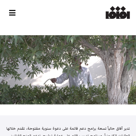
تدير آفاق حالياً تسعة برامج دعم قائمة على دعوة سنوية مفتوحة، تقدم خلالها
الطلبات إلكترونياً، وبرنامج تدريب قائم على عملية ترشيح. تدعم المنح الفنانين