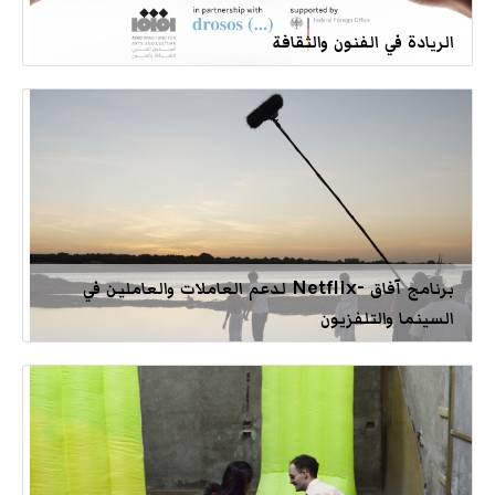
الريادة في الفنون والثقافة
برنامج آفاق -Netflix لدعم العاملات والعاملين في
السينما والتلفزيون