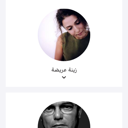
زينة عريضة