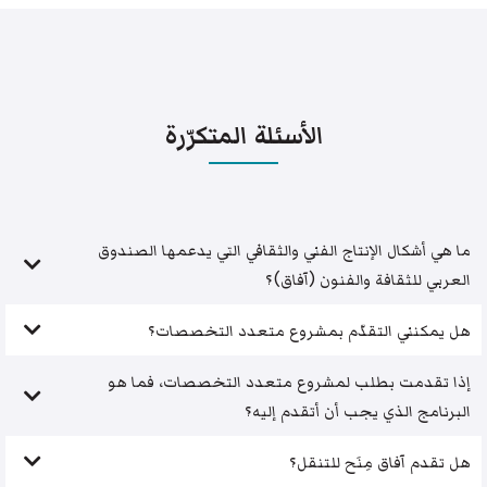
الأسئلة المتكرّرة
ما هي أشكال الإنتاج الفني والثقافي التي يدعمها الصندوق
العربي للثقافة والفنون (آفاق)؟
هل يمكنني التقدّم بمشروع متعدد التخصصات؟
إذا تقدمت بطلب لمشروع متعدد التخصصات، فما هو
البرنامج الذي يجب أن أتقدم إليه؟
هل تقدم آفاق مِنَح للتنقل؟