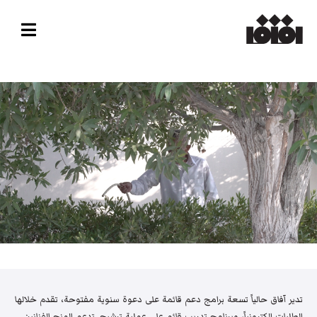
تدير آفاق حالياً تسعة برامج دعم قائمة على دعوة سنوية مفتوحة، تقدم خلالها
الطلبات إلكترونياً، وبرنامج تدريب قائم على عملية ترشيح. تدعم المنح الفنانين