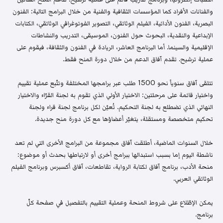
والفنانات الأفراد كما المؤسسات الثقافية والفنية من خلال البرامج التالية: الفنون
البصرية، الفنون الأدائية، الفيلم الوثائقي، التصوير الفوتوغرافي الوثائقي، الكتابات
الإبداعية والنقدية، البحوث حول الفنون، الموسيقى، التدريب والنشاطات
الإقليمية والسينما. أما البرنامج العاشر، الريادة في الفنون والثقافة، فيقوم على
عملية ترشيح. تقدم آفاق الدعم من خلال دورة المنح فقط.
تتلقى آفاق سنوياً نحو 1500 طلب عبر برامجها المختلفة وتتّبع عملية تقييم
واختيار قائمة على مرحلتين: الاختيار الأولي الذي تقوم به لجنة القرّاء والاختيار
النهائي الذي تضطلع به لجنة التحكيم. تُعيّن لكل برنامج لجنة قراء ولجنة
تحكيم متخصصة ومستقلة، يتغيّر أعضاؤها مع كل دورة منح جديدة.
خلال السنوات الماضية، أطلقت آفاق مجموعة من البرامج الأخرى التي لم تعد
ناشطة اليوم إما بسبب استبدالها ببرامج أخرى أو لارتباطها بحدث أو موضوع:
منحة الأدب، برنامج آفاق لكتابة الرواية، تقاطعات، آفاق أكسبرس وبرنامج الفيلم
الوثائقي العربي.
يمكن الإطّلاع على شروط المنحة وعملية التقييم بالتفصيل في صفحة كلّ
برنامج.