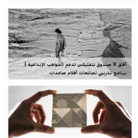
آفاق X صندوق نتفليكس لدعم المواهب الإبداعية |
برنامج تدريبي لصانعات أفلام صاعدات