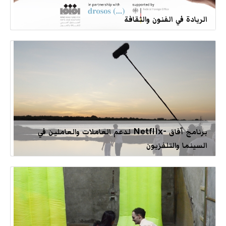
الريادة في الفنون والثقافة
برنامج آفاق -Netflix لدعم العاملات والعاملين في
السينما والتلفزيون