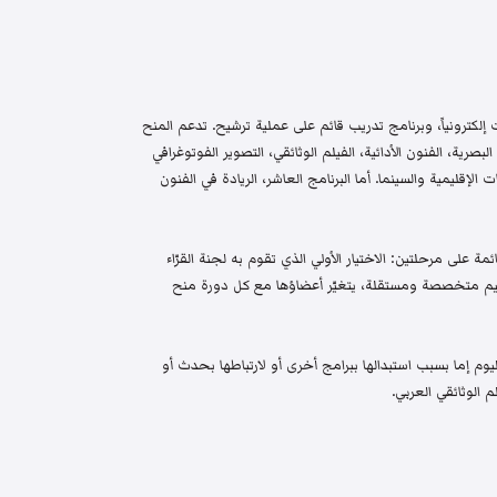
إلكترونياً، وبرنامج تدريب قائم على عملية ترشيح. تدعم المنح
البصرية، الفنون الأدائية، الفيلم الوثائقي، التصوير الفوتوغرافي
الإقليمية والسينما. أما البرنامج العاشر، الريادة في الفنون
م واختيار قائمة على مرحلتين: الاختيار الأولي الذي تقوم به لجنة القرّاء
 تحكيم متخصصة ومستقلة، يتغيّر أعضاؤها مع كل دورة منح
م إما بسبب استبدالها ببرامج أخرى أو لارتباطها بحدث أو
 الوثائقي العربي.