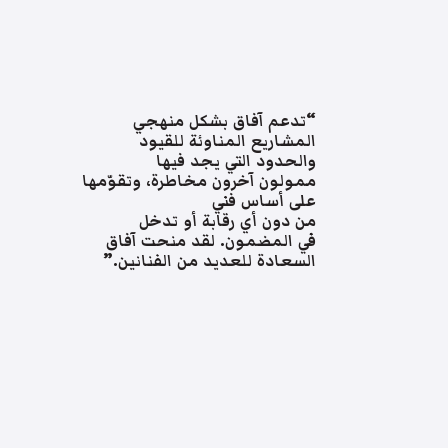
“تدعم آفاق بشكل منهجي
المشاريع المناوئة للقيود
والحدود التي يجد فيها
ممولون آخرون مخاطرة، وتقوّمها
على أساس فني
من دون أي رقابة أو تدخل
في المضمون. لقد منحت آفاق
السعادة للعديد من الفنانين.”