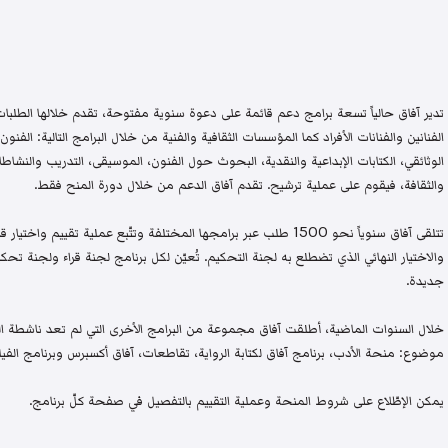
تدير آفاق حالياً تسعة برامج دعم قائمة على دعوة سنوية مفتوحة، تقدم خلالها الطلبات 
الفنانين والفنانات الأفراد كما المؤسسات الثقافية والفنية من خلال البرامج التالية: الفنون 
الوثائقي، الكتابات الإبداعية والنقدية، البحوث حول الفنون، الموسيقى، التدريب والنشاطات 
والثقافة، فيقوم على عملية ترشيح. تقدم آفاق الدعم من خلال دورة المنح فقط.
تتلقى آفاق سنوياً نحو 1500 طلب عبر برامجها المختلفة وتتّبع عملية تقيي
والاختيار النهائي الذي تضطلع به لجنة التحكيم. تُعيّن لكل برنامج لجنة قراء ولجنة
جديدة.
خلال السنوات الماضية، أطلقت آفاق مجموعة من البرامج الأخرى التي لم تعد ناشطة اليو
موضوع: منحة الأدب، برنامج آفاق لكتابة الرواية، تقاطعات، آفاق أكسبرس وبرنامج الفيلم
يمكن الإطّلاع على شروط المنحة وعملية التقييم بالتفصيل في صفحة كلّ برنامج.