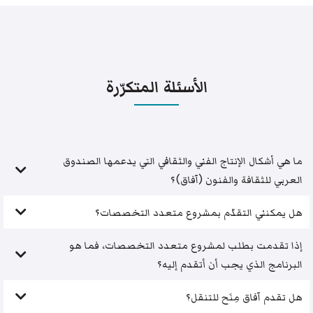
الأسئلة المتكرّرة
ما هي أشكال الإنتاج الفني والثقافي التي يدعمها الصندوق
العربي للثقافة والفنون (آفاق)؟
هل يمكنني التقدّم بمشروع متعدد التخصصات؟
إذا تقدمت بطلب لمشروع متعدد التخصصات، فما هو
البرنامج الذي يجب أن أتقدم إليه؟
هل تقدم آفاق مِنَح للتنقل؟