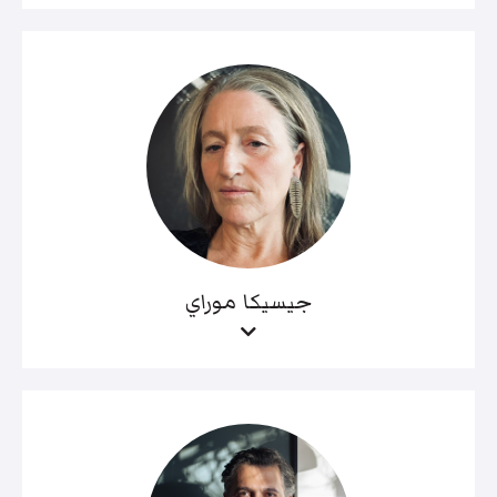
جيسيكا موراي