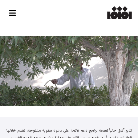
تدير آفاق حالياً تسعة برامج دعم قائمة على دعوة سنوية مفتوحة، تقدم خلالها
الطلبات إلكترونياً، وبرنامج تدريب قائم على عملية ترشيح. تدعم المنح الفنانين