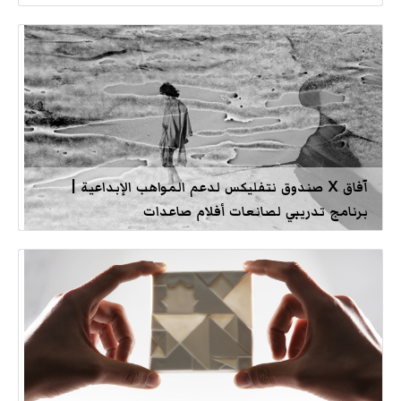
آفاق X صندوق نتفليكس لدعم المواهب الإبداعية |
برنامج تدريبي لصانعات أفلام صاعدات