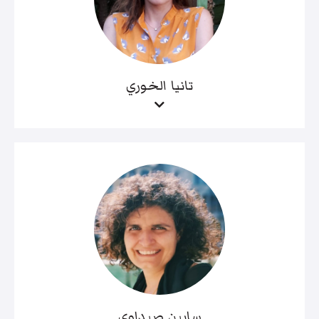
تانيا الخوري
سابين صيداوي