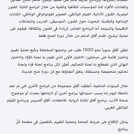
والفنانات الأفراد كما المؤسسات الثقافية والفنية من خلال البرامج التالية: الفنون
البصرية، الفنون الأدائية، الفيلم الوثائقي، التصوير الفوتوغرافي الوثائقي، الكتابات
الإبداعية والنقدية، البحوث حول الفنون، الموسيقى، التدريب والنشاطات
الإقليمية والسينما. أما البرنامج العاشر، الريادة في الفنون والثقافة، فيقوم على
عملية ترشيح. تقدم آفاق الدعم من خلال دورة المنح فقط.
تتلقى آفاق سنوياً نحو 1500 طلب عبر برامجها المختلفة وتتّبع عملية تقييم
واختيار قائمة على مرحلتين: الاختيار الأولي الذي تقوم به لجنة القرّاء والاختيار
النهائي الذي تضطلع به لجنة التحكيم. تُعيّن لكل برنامج لجنة قراء ولجنة
تحكيم متخصصة ومستقلة، يتغيّر أعضاؤها مع كل دورة منح جديدة.
خلال السنوات الماضية، أطلقت آفاق مجموعة من البرامج الأخرى التي لم تعد
ناشطة اليوم إما بسبب استبدالها ببرامج أخرى أو لارتباطها بحدث أو موضوع:
منحة الأدب، برنامج آفاق لكتابة الرواية، تقاطعات، آفاق أكسبرس وبرنامج الفيلم
الوثائقي العربي.
يمكن الإطّلاع على شروط المنحة وعملية التقييم بالتفصيل في صفحة كلّ
برنامج.