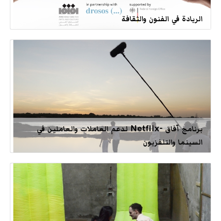
الريادة في الفنون والثقافة
برنامج آفاق -Netflix لدعم العاملات والعاملين في
السينما والتلفزيون