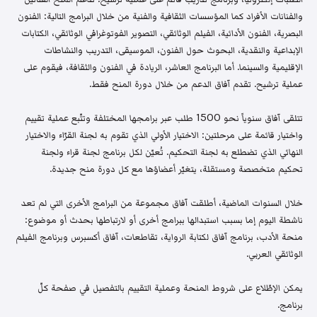
والفنانات الأفراد كما المؤسسات الثقافية والفنية من خلال البرامج التالية: الفنون
البصرية، الفنون الأدائية، الفيلم الوثائقي، التصوير الفوتوغرافي الوثائقي، الكتابات
الإبداعية والنقدية، البحوث حول الفنون، الموسيقى، التدريب والنشاطات
الإقليمية والسينما. أما البرنامج العاشر، الريادة في الفنون والثقافة، فيقوم على
عملية ترشيح. تقدم آفاق الدعم من خلال دورة المنح فقط.
تتلقى آفاق سنوياً نحو 1500 طلب عبر برامجها المختلفة وتتّبع عملية تقييم
واختيار قائمة على مرحلتين: الاختيار الأولي الذي تقوم به لجنة القرّاء والاختيار
النهائي الذي تضطلع به لجنة التحكيم. تُعيّن لكل برنامج لجنة قراء ولجنة
تحكيم متخصصة ومستقلة، يتغيّر أعضاؤها مع كل دورة منح جديدة.
خلال السنوات الماضية، أطلقت آفاق مجموعة من البرامج الأخرى التي لم تعد
ناشطة اليوم إما بسبب استبدالها ببرامج أخرى أو لارتباطها بحدث أو موضوع:
منحة الأدب، برنامج آفاق لكتابة الرواية، تقاطعات، آفاق أكسبرس وبرنامج الفيلم
الوثائقي العربي.
يمكن الإطّلاع على شروط المنحة وعملية التقييم بالتفصيل في صفحة كلّ
برنامج.