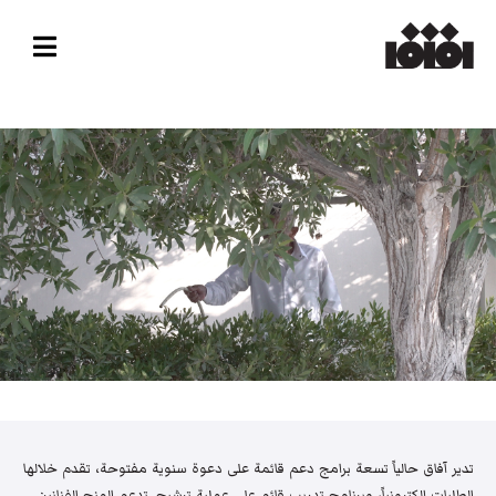
تدير آفاق حالياً تسعة برامج دعم قائمة على دعوة سنوية مفتوحة، تقدم خلالها
الطلبات إلكترونياً، وبرنامج تدريب قائم على عملية ترشيح. تدعم المنح الفنانين