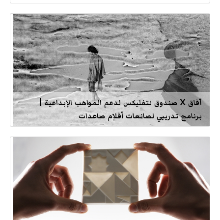
آفاق X صندوق نتفليكس لدعم المواهب الإبداعية |
برنامج تدريبي لصانعات أفلام صاعدات