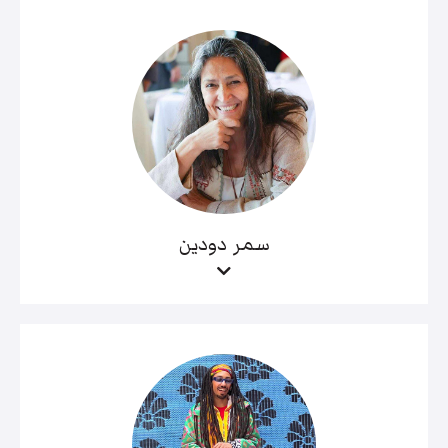
سمر دودين