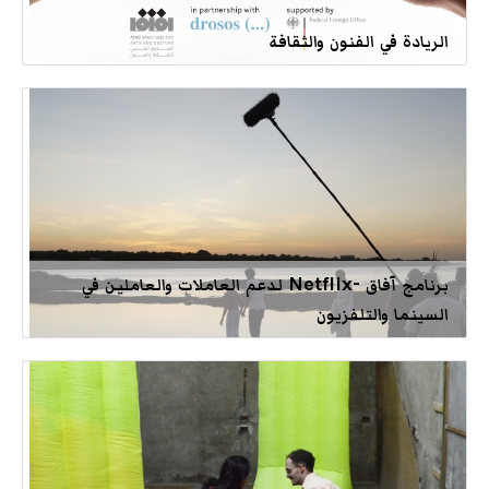
الريادة في الفنون والثقافة
برنامج آفاق -Netflix لدعم العاملات والعاملين في
السينما والتلفزيون