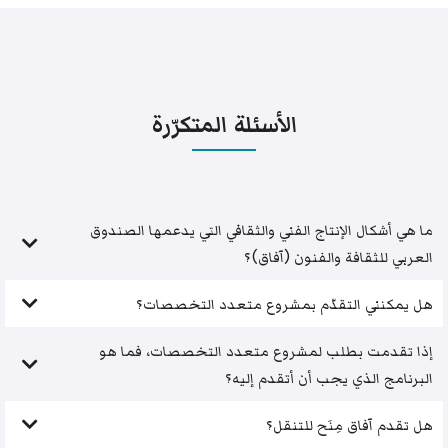
الأسئلة المتكرّرة
ما هي أشكال الإنتاج الفني والثقافي التي يدعمها الصندوق
العربي للثقافة والفنون (آفاق)؟
هل يمكنني التقدّم بمشروع متعدد التخصصات؟
إذا تقدمت بطلب لمشروع متعدد التخصصات، فما هو
البرنامج الذي يجب أن أتقدم إليه؟
هل تقدم آفاق مِنَح للتنقل؟