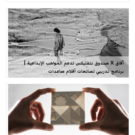
آفاق X صندوق نتفليكس لدعم المواهب الإبداعية |
برنامج تدريبي لصانعات أفلام صاعدات