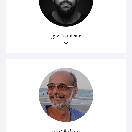
محمد تيمور
نضال الدبس