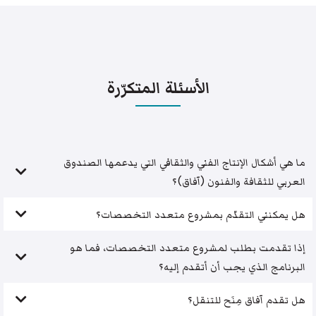
الأسئلة المتكرّرة
ما هي أشكال الإنتاج الفني والثقافي التي يدعمها الصندوق
العربي للثقافة والفنون (آفاق)؟
هل يمكنني التقدّم بمشروع متعدد التخصصات؟
إذا تقدمت بطلب لمشروع متعدد التخصصات، فما هو
البرنامج الذي يجب أن أتقدم إليه؟
هل تقدم آفاق مِنَح للتنقل؟