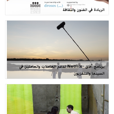
الريادة في الفنون والثقافة
برنامج آفاق -Netflix لدعم العاملات والعاملين في
السينما والتلفزيون