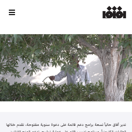
تدير آفاق حالياً تسعة برامج دعم قائمة على دعوة سنوية مفتوحة، تقدم خلالها
الطلبات إلكترونياً، وبرنامج تدريب قائم على عملية ترشيح. تدعم المنح الفنانين