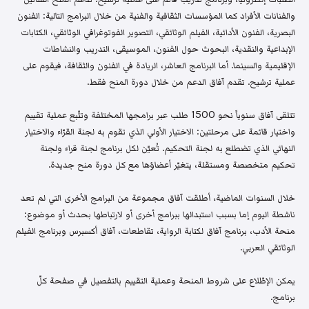
والفنانات الأفراد كما المؤسسات الثقافية والفنية من خلال البرامج التالية: الفنون
البصرية، الفنون الأدائية، الفيلم الوثائقي، التصوير الفوتوغرافي الوثائقي، الكتابات
الإبداعية والنقدية، البحوث حول الفنون، الموسيقى، التدريب والنشاطات
الإقليمية والسينما. أما البرنامج العاشر، الريادة في الفنون والثقافة، فيقوم على
عملية ترشيح. تقدم آفاق الدعم من خلال دورة المنح فقط.
تتلقى آفاق سنوياً نحو 1500 طلب عبر برامجها المختلفة وتتّبع عملية تقييم
واختيار قائمة على مرحلتين: الاختيار الأولي الذي تقوم به لجنة القرّاء والاختيار
النهائي الذي تضطلع به لجنة التحكيم. تُعيّن لكل برنامج لجنة قراء ولجنة
تحكيم متخصصة ومستقلة، يتغيّر أعضاؤها مع كل دورة منح جديدة.
خلال السنوات الماضية، أطلقت آفاق مجموعة من البرامج الأخرى التي لم تعد
ناشطة اليوم إما بسبب استبدالها ببرامج أخرى أو لارتباطها بحدث أو موضوع:
منحة الأدب، برنامج آفاق لكتابة الرواية، تقاطعات، آفاق أكسبرس وبرنامج الفيلم
الوثائقي العربي.
يمكن الإطّلاع على شروط المنحة وعملية التقييم بالتفصيل في صفحة كلّ
برنامج.