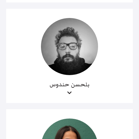
بلحسن حندوس