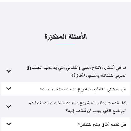
الأسئلة المتكرّرة
ما هي أشكال الإنتاج الفني والثقافي التي يدعمها الصندوق
العربي للثقافة والفنون (آفاق)؟
هل يمكنني التقدّم بمشروع متعدد التخصصات؟
إذا تقدمت بطلب لمشروع متعدد التخصصات، فما هو
البرنامج الذي يجب أن أتقدم إليه؟
هل تقدم آفاق مِنَح للتنقل؟