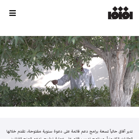
تدير آفاق حالياً تسعة برامج دعم قائمة على دعوة سنوية مفتوحة، تقدم خلالها
الطلبات إلكترونياً، وبرنامج تدريب قائم على عملية ترشيح. تدعم المنح الفنانين