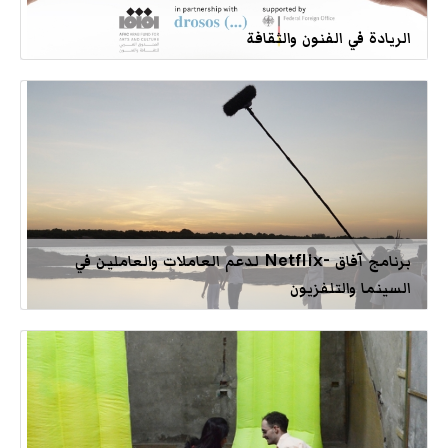
الريادة في الفنون والثقافة
برنامج آفاق -Netflix لدعم العاملات والعاملين في
السينما والتلفزيون