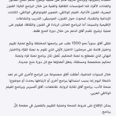
والفنانات الأفراد كما المؤسسات الثقافية والفنية من خلال البرامج التالية: الفنون
البصرية، الفنون الأدائية، الفيلم الوثائقي، التصوير الفوتوغرافي الوثائقي، الكتابات
الإبداعية والنقدية، البحوث حول الفنون، الموسيقى، التدريب والنشاطات
الإقليمية والسينما. أما البرنامج العاشر، الريادة في الفنون والثقافة، فيقوم على
عملية ترشيح. تقدم آفاق الدعم من خلال دورة المنح فقط.
تتلقى آفاق سنوياً نحو 1500 طلب عبر برامجها المختلفة وتتّبع عملية تقييم
واختيار قائمة على مرحلتين: الاختيار الأولي الذي تقوم به لجنة القرّاء والاختيار
النهائي الذي تضطلع به لجنة التحكيم. تُعيّن لكل برنامج لجنة قراء ولجنة
تحكيم متخصصة ومستقلة، يتغيّر أعضاؤها مع كل دورة منح جديدة.
خلال السنوات الماضية، أطلقت آفاق مجموعة من البرامج الأخرى التي لم تعد
ناشطة اليوم إما بسبب استبدالها ببرامج أخرى أو لارتباطها بحدث أو موضوع:
منحة الأدب، برنامج آفاق لكتابة الرواية، تقاطعات، آفاق أكسبرس وبرنامج الفيلم
الوثائقي العربي.
يمكن الإطّلاع على شروط المنحة وعملية التقييم بالتفصيل في صفحة كلّ
برنامج.