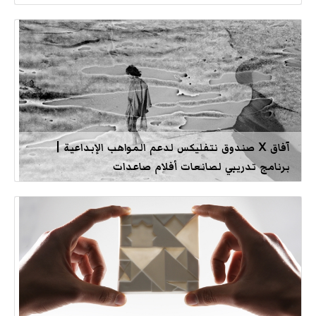
آفاق X صندوق نتفليكس لدعم المواهب الإبداعية |
برنامج تدريبي لصانعات أفلام صاعدات