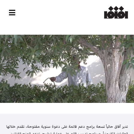
تدير آفاق حالياً تسعة برامج دعم قائمة على دعوة سنوية مفتوحة، تقدم خلالها
الطلبات إلكترونياً، وبرنامج تدريب قائم على عملية ترشيح. تدعم المنح الفنانين