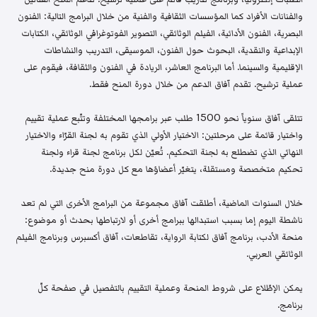
والفنانات الأفراد كما المؤسسات الثقافية والفنية من خلال البرامج التالية: الفنون
البصرية، الفنون الأدائية، الفيلم الوثائقي، التصوير الفوتوغرافي الوثائقي، الكتابات
الإبداعية والنقدية، البحوث حول الفنون، الموسيقى، التدريب والنشاطات
الإقليمية والسينما. أما البرنامج العاشر، الريادة في الفنون والثقافة، فيقوم على
عملية ترشيح. تقدم آفاق الدعم من خلال دورة المنح فقط.
تتلقى آفاق سنوياً نحو 1500 طلب عبر برامجها المختلفة وتتّبع عملية تقييم
واختيار قائمة على مرحلتين: الاختيار الأولي الذي تقوم به لجنة القرّاء والاختيار
النهائي الذي تضطلع به لجنة التحكيم. تُعيّن لكل برنامج لجنة قراء ولجنة
تحكيم متخصصة ومستقلة، يتغيّر أعضاؤها مع كل دورة منح جديدة.
خلال السنوات الماضية، أطلقت آفاق مجموعة من البرامج الأخرى التي لم تعد
ناشطة اليوم إما بسبب استبدالها ببرامج أخرى أو لارتباطها بحدث أو موضوع:
منحة الأدب، برنامج آفاق لكتابة الرواية، تقاطعات، آفاق أكسبرس وبرنامج الفيلم
الوثائقي العربي.
يمكن الإطّلاع على شروط المنحة وعملية التقييم بالتفصيل في صفحة كلّ
برنامج.