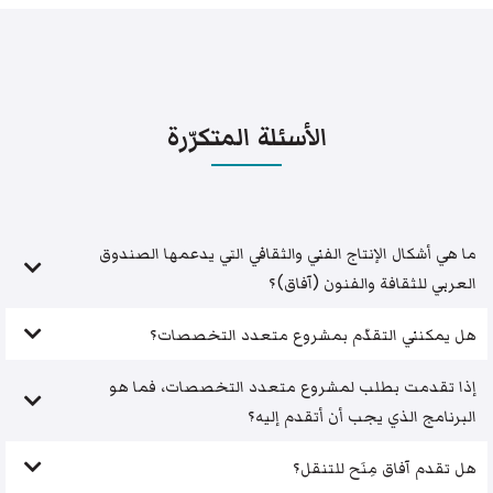
الأسئلة المتكرّرة
ما هي أشكال الإنتاج الفني والثقافي التي يدعمها الصندوق
العربي للثقافة والفنون (آفاق)؟
هل يمكنني التقدّم بمشروع متعدد التخصصات؟
إذا تقدمت بطلب لمشروع متعدد التخصصات، فما هو
البرنامج الذي يجب أن أتقدم إليه؟
هل تقدم آفاق مِنَح للتنقل؟