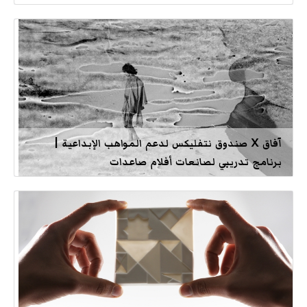
آفاق X صندوق نتفليكس لدعم المواهب الإبداعية |
برنامج تدريبي لصانعات أفلام صاعدات