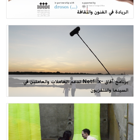
الريادة في الفنون والثقافة
برنامج آفاق -Netflix لدعم العاملات والعاملين في
السينما والتلفزيون