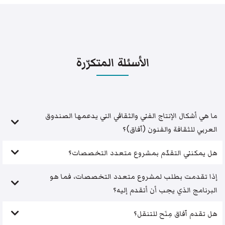
الأسئلة المتكرّرة
ما هي أشكال الإنتاج الفني والثقافي التي يدعمها الصندوق
العربي للثقافة والفنون (آفاق)؟
هل يمكنني التقدّم بمشروع متعدد التخصصات؟
إذا تقدمت بطلب لمشروع متعدد التخصصات، فما هو
البرنامج الذي يجب أن أتقدم إليه؟
هل تقدم آفاق مِنَح للتنقل؟