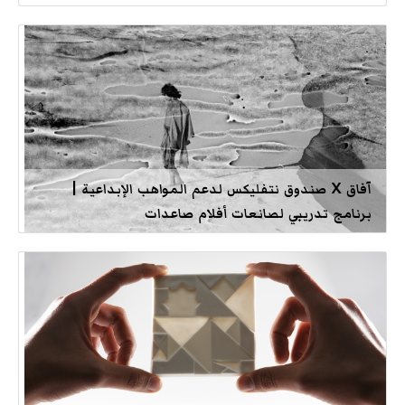
آفاق X صندوق نتفليكس لدعم المواهب الإبداعية |
برنامج تدريبي لصانعات أفلام صاعدات