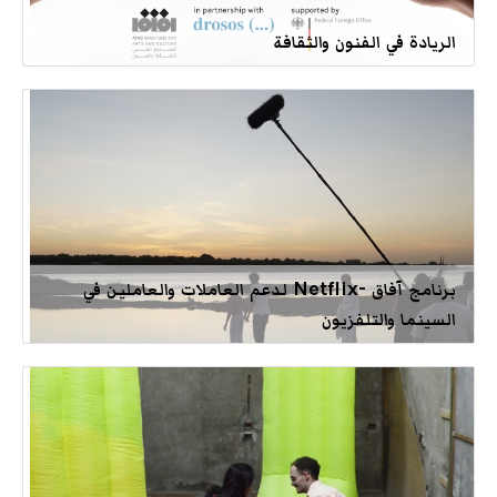
الريادة في الفنون والثقافة
برنامج آفاق -Netflix لدعم العاملات والعاملين في
السينما والتلفزيون