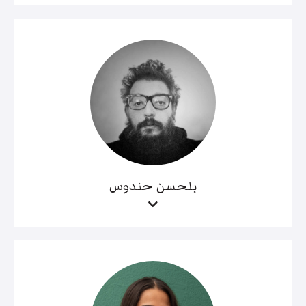
بلحسن حندوس