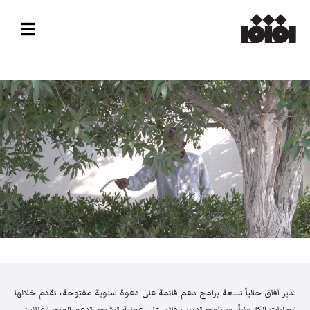
تدير آفاق حالياً تسعة برامج دعم قائمة على دعوة سنوية مفتوحة، تقدم خلالها
الطلبات إلكترونياً، وبرنامج تدريب قائم على عملية ترشيح. تدعم المنح الفنانين