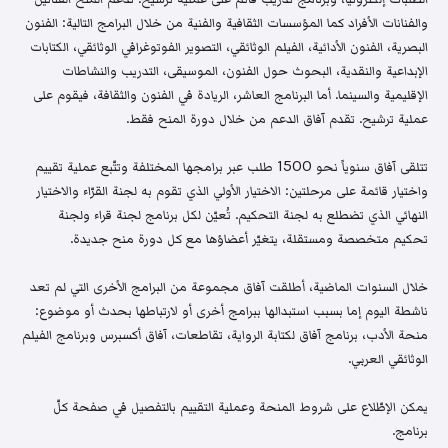
والفنانات الأفراد كما المؤسسات الثقافية والفنية من خلال البرامج التالية: الفنون
البصرية، الفنون الأدائية، الفيلم الوثائقي، التصوير الفوتوغرافي الوثائقي، الكتابات
الإبداعية والنقدية، البحوث حول الفنون، الموسيقى، التدريب والنشاطات
الإقليمية والسينما. أما البرنامج العاشر، الريادة في الفنون والثقافة، فيقوم على
عملية ترشيح. تقدم آفاق الدعم من خلال دورة المنح فقط.
تتلقى آفاق سنوياً نحو 1500 طلب عبر برامجها المختلفة وتتّبع عملية تقييم
واختيار قائمة على مرحلتين: الاختيار الأولي الذي تقوم به لجنة القرّاء والاختيار
النهائي الذي تضطلع به لجنة التحكيم. تُعيّن لكل برنامج لجنة قراء ولجنة
تحكيم متخصصة ومستقلة، يتغيّر أعضاؤها مع كل دورة منح جديدة.
خلال السنوات الماضية، أطلقت آفاق مجموعة من البرامج الأخرى التي لم تعد
ناشطة اليوم إما بسبب استبدالها ببرامج أخرى أو لارتباطها بحدث أو موضوع:
منحة الأدب، برنامج آفاق لكتابة الرواية، تقاطعات، آفاق أكسبرس وبرنامج الفيلم
الوثائقي العربي.
يمكن الإطّلاع على شروط المنحة وعملية التقييم بالتفصيل في صفحة كلّ
برنامج.