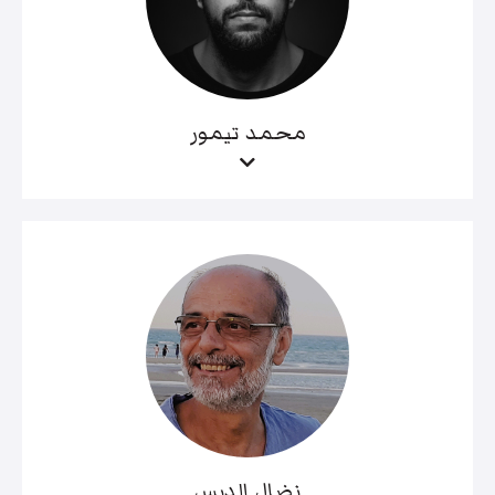
محمد تيمور
نضال الدبس