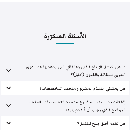
الأسئلة المتكرّرة
ما هي أشكال الإنتاج الفني والثقافي التي يدعمها الصندوق
العربي للثقافة والفنون (آفاق)؟
هل يمكنني التقدّم بمشروع متعدد التخصصات؟
إذا تقدمت بطلب لمشروع متعدد التخصصات، فما هو
البرنامج الذي يجب أن أتقدم إليه؟
هل تقدم آفاق مِنَح للتنقل؟