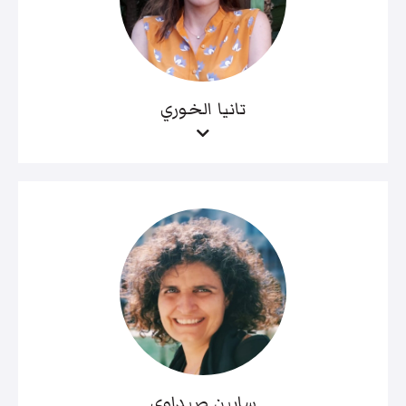
تانيا الخوري
سابين صيداوي