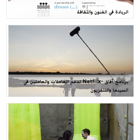
الريادة في الفنون والثقافة
برنامج آفاق -Netflix لدعم العاملات والعاملين في
السينما والتلفزيون