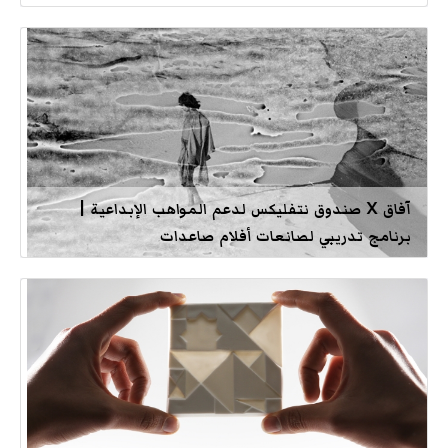
آفاق X صندوق نتفليكس لدعم المواهب الإبداعية |
برنامج تدريبي لصانعات أفلام صاعدات