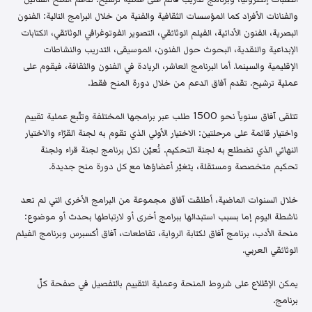
والفنانات الأفراد كما المؤسسات الثقافية والفنية من خلال البرامج التالية: الفنون
البصرية، الفنون الأدائية، الفيلم الوثائقي، التصوير الفوتوغرافي الوثائقي، الكتابات
الإبداعية والنقدية، البحوث حول الفنون، الموسيقى، التدريب والنشاطات
الإقليمية والسينما. أما البرنامج العاشر، الريادة في الفنون والثقافة، فيقوم على
عملية ترشيح. تقدم آفاق الدعم من خلال دورة المنح فقط.
تتلقى آفاق سنوياً نحو 1500 طلب عبر برامجها المختلفة وتتّبع عملية تقييم
واختيار قائمة على مرحلتين: الاختيار الأولي الذي تقوم به لجنة القرّاء والاختيار
النهائي الذي تضطلع به لجنة التحكيم. تُعيّن لكل برنامج لجنة قراء ولجنة
تحكيم متخصصة ومستقلة، يتغيّر أعضاؤها مع كل دورة منح جديدة.
خلال السنوات الماضية، أطلقت آفاق مجموعة من البرامج الأخرى التي لم تعد
ناشطة اليوم إما بسبب استبدالها ببرامج أخرى أو لارتباطها بحدث أو موضوع:
منحة الأدب، برنامج آفاق لكتابة الرواية، تقاطعات، آفاق أكسبرس وبرنامج الفيلم
الوثائقي العربي.
يمكن الإطّلاع على شروط المنحة وعملية التقييم بالتفصيل في صفحة كلّ
برنامج.