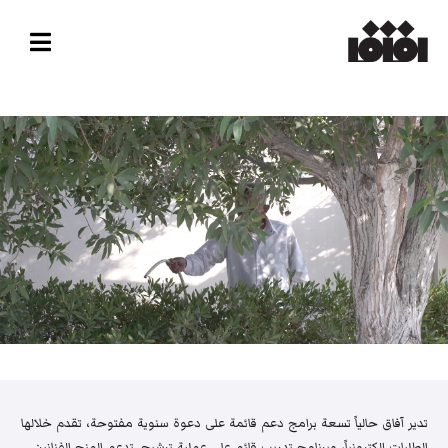
تدير آفاق حالياً تسعة برامج دعم قائمة على دعوة سنوية مفتوحة، تقدم خلالها
الطلبات إلكترونياً، وبرنامج تدريب قائم على عملية ترشيح. تدعم المنح الفنانين