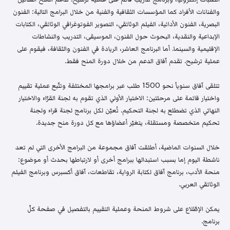
والفنانات الأفراد كما المؤسسات الثقافية والفنية من خلال البرامج التالية: الفنون
البصرية، الفنون الأدائية، الفيلم الوثائقي، التصوير الفوتوغرافي الوثائقي، الكتابات
الإبداعية والنقدية، البحوث حول الفنون، الموسيقى، التدريب والنشاطات
الإقليمية والسينما. أما البرنامج العاشر، الريادة في الفنون والثقافة، فيقوم على
عملية ترشيح. تقدم آفاق الدعم من خلال دورة المنح فقط.
تتلقى آفاق سنوياً نحو 1500 طلب عبر برامجها المختلفة وتتّبع عملية تقييم
واختيار قائمة على مرحلتين: الاختيار الأولي الذي تقوم به لجنة القرّاء والاختيار
النهائي الذي تضطلع به لجنة التحكيم. تُعيّن لكل برنامج لجنة قراء ولجنة
تحكيم متخصصة ومستقلة، يتغيّر أعضاؤها مع كل دورة منح جديدة.
خلال السنوات الماضية، أطلقت آفاق مجموعة من البرامج الأخرى التي لم تعد
ناشطة اليوم إما بسبب استبدالها ببرامج أخرى أو لارتباطها بحدث أو موضوع:
منحة الأدب، برنامج آفاق لكتابة الرواية، تقاطعات، آفاق أكسبرس وبرنامج الفيلم
الوثائقي العربي.
يمكن الإطّلاع على شروط المنحة وعملية التقييم بالتفصيل في صفحة كلّ
برنامج.