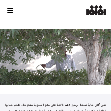
تدير آفاق حالياً تسعة برامج دعم قائمة على دعوة سنوية مفتوحة، تقدم خلالها
الطلبات إلكترونياً، وبرنامج تدريب قائم على عملية ترشيح. تدعم المنح الفنانين