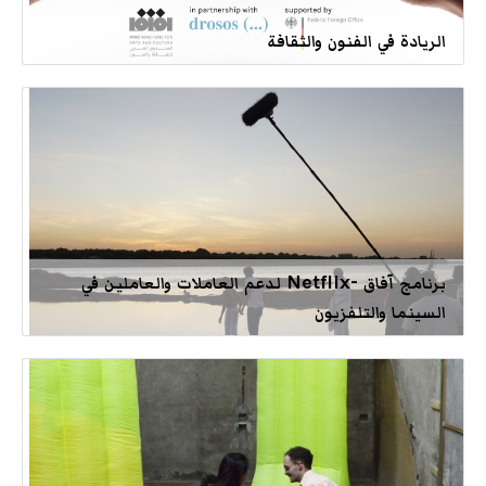
الريادة في الفنون والثقافة
برنامج آفاق -Netflix لدعم العاملات والعاملين في
السينما والتلفزيون