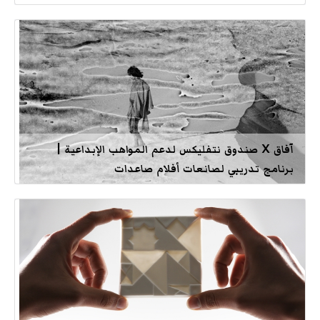
آفاق X صندوق نتفليكس لدعم المواهب الإبداعية |
برنامج تدريبي لصانعات أفلام صاعدات