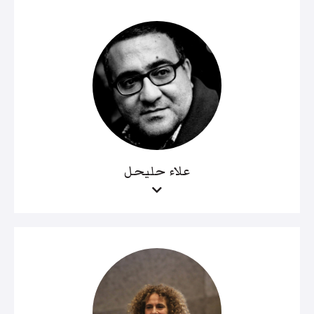
علاء حليحل