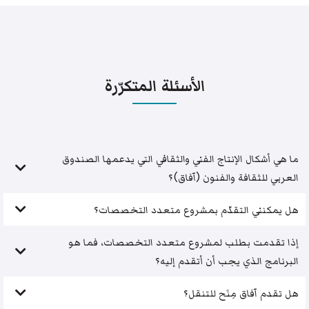
الأسئلة المتكرّرة
ما هي أشكال الإنتاج الفني والثقافي التي يدعمها الصندوق
العربي للثقافة والفنون (آفاق)؟
هل يمكنني التقدّم بمشروع متعدد التخصصات؟
إذا تقدمت بطلب لمشروع متعدد التخصصات، فما هو
البرنامج الذي يجب أن أتقدم إليه؟
هل تقدم آفاق مِنَح للتنقل؟