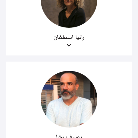
رانيا اسطفان
يوسف رخا