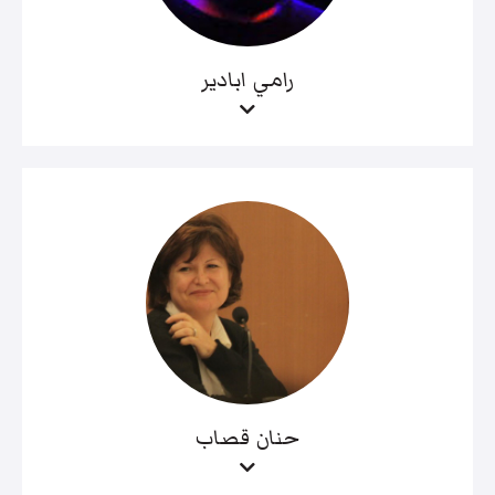
رامي ابادير
حنان قصاب