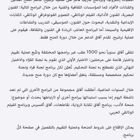
والفنانات الأفراد كما المؤسسات الثقافية والفنية من خلال البرامج التالية: الفنون
البصرية، الفنون الأدائية، الفيلم الوثائقي، التصوير الفوتوغرافي الوثائقي، الكتابات
الإبداعية والنقدية، البحوث حول الفنون، الموسيقى، التدريب والنشاطات
الإقليمية والسينما. أما البرنامج العاشر، الريادة في الفنون والثقافة، فيقوم على
عملية ترشيح. تقدم آفاق الدعم من خلال دورة المنح فقط.
تتلقى آفاق سنوياً نحو 1500 طلب عبر برامجها المختلفة وتتّبع عملية تقييم
واختيار قائمة على مرحلتين: الاختيار الأولي الذي تقوم به لجنة القرّاء والاختيار
النهائي الذي تضطلع به لجنة التحكيم. تُعيّن لكل برنامج لجنة قراء ولجنة
تحكيم متخصصة ومستقلة، يتغيّر أعضاؤها مع كل دورة منح جديدة.
خلال السنوات الماضية، أطلقت آفاق مجموعة من البرامج الأخرى التي لم تعد
ناشطة اليوم إما بسبب استبدالها ببرامج أخرى أو لارتباطها بحدث أو موضوع:
منحة الأدب، برنامج آفاق لكتابة الرواية، تقاطعات، آفاق أكسبرس وبرنامج الفيلم
الوثائقي العربي.
يمكن الإطّلاع على شروط المنحة وعملية التقييم بالتفصيل في صفحة كلّ
برنامج.