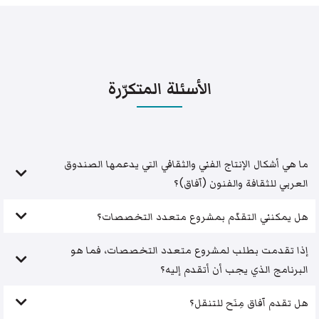
الأسئلة المتكرّرة
ما هي أشكال الإنتاج الفني والثقافي التي يدعمها الصندوق
العربي للثقافة والفنون (آفاق)؟
هل يمكنني التقدّم بمشروع متعدد التخصصات؟
إذا تقدمت بطلب لمشروع متعدد التخصصات، فما هو
البرنامج الذي يجب أن أتقدم إليه؟
هل تقدم آفاق مِنَح للتنقل؟