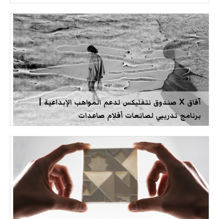
آفاق X صندوق نتفليكس لدعم المواهب الإبداعية |
برنامج تدريبي لصانعات أفلام صاعدات