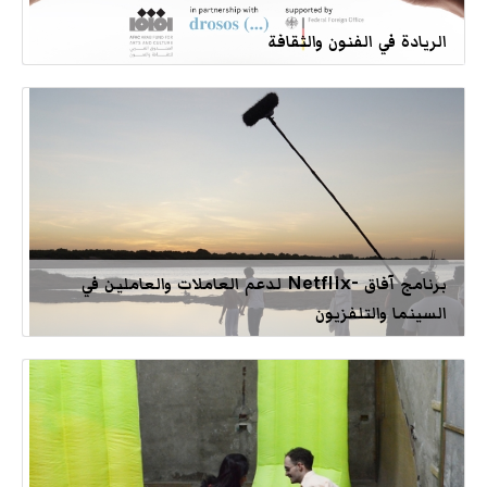
الريادة في الفنون والثقافة
برنامج آفاق -Netflix لدعم العاملات والعاملين في
السينما والتلفزيون