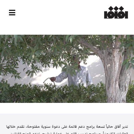
تدير آفاق حالياً تسعة برامج دعم قائمة على دعوة سنوية مفتوحة، تقدم خلالها
الطلبات إلكترونياً، وبرنامج تدريب قائم على عملية ترشيح. تدعم المنح الفنانين