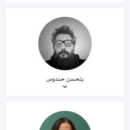
بلحسن حندوس