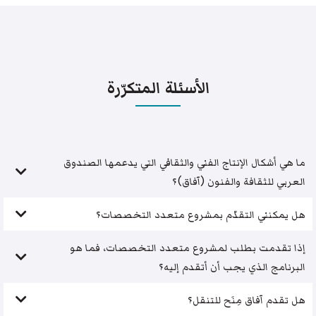
الأسئلة المتكرّرة
ما هي أشكال الإنتاج الفني والثقافي التي يدعمها الصندوق
العربي للثقافة والفنون (آفاق)؟
هل يمكنني التقدّم بمشروع متعدد التخصصات؟
إذا تقدمت بطلب لمشروع متعدد التخصصات، فما هو
البرنامج الذي يجب أن أتقدم إليه؟
هل تقدم آفاق مِنَح للتنقل؟