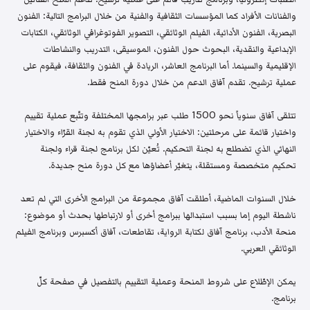
والفنانات الأفراد كما المؤسسات الثقافية والفنية من خلال البرامج التالية: الفنون
البصرية، الفنون الأدائية، الفيلم الوثائقي، التصوير الفوتوغرافي الوثائقي، الكتابات
الإبداعية والنقدية، البحوث حول الفنون، الموسيقى، التدريب والنشاطات
الإقليمية والسينما. أما البرنامج العاشر، الريادة في الفنون والثقافة، فيقوم على
عملية ترشيح. تقدم آفاق الدعم من خلال دورة المنح فقط.
تتلقى آفاق سنوياً نحو 1500 طلب عبر برامجها المختلفة وتتّبع عملية تقييم
واختيار قائمة على مرحلتين: الاختيار الأولي الذي تقوم به لجنة القرّاء والاختيار
النهائي الذي تضطلع به لجنة التحكيم. تُعيّن لكل برنامج لجنة قراء ولجنة
تحكيم متخصصة ومستقلة، يتغيّر أعضاؤها مع كل دورة منح جديدة.
خلال السنوات الماضية، أطلقت آفاق مجموعة من البرامج الأخرى التي لم تعد
ناشطة اليوم إما بسبب استبدالها ببرامج أخرى أو لارتباطها بحدث أو موضوع:
منحة الأدب، برنامج آفاق لكتابة الرواية، تقاطعات، آفاق أكسبرس وبرنامج الفيلم
الوثائقي العربي.
يمكن الإطّلاع على شروط المنحة وعملية التقييم بالتفصيل في صفحة كلّ
برنامج.