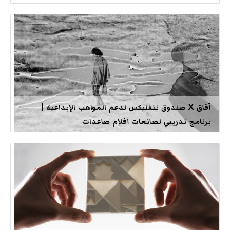
آفاق X صندوق نتفليكس لدعم المواهب الإبداعية |
برنامج تدريبي لصانعات أفلام صاعدات