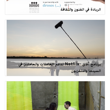
الريادة في الفنون والثقافة
برنامج آفاق -Netflix لدعم العاملات والعاملين في
السينما والتلفزيون