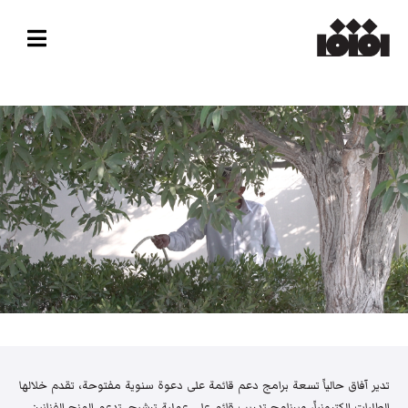
تدير آفاق حالياً تسعة برامج دعم قائمة على دعوة سنوية مفتوحة، تقدم خلالها
الطلبات إلكترونياً، وبرنامج تدريب قائم على عملية ترشيح. تدعم المنح الفنانين