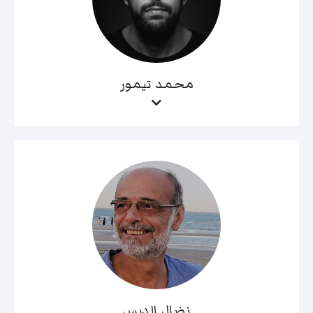
محمد تيمور
نضال الدبس