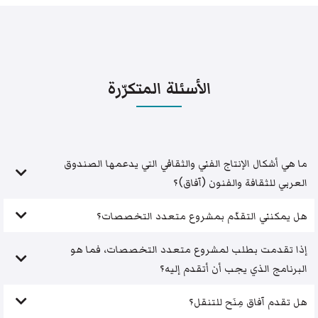
الأسئلة المتكرّرة
ما هي أشكال الإنتاج الفني والثقافي التي يدعمها الصندوق
العربي للثقافة والفنون (آفاق)؟
هل يمكنني التقدّم بمشروع متعدد التخصصات؟
إذا تقدمت بطلب لمشروع متعدد التخصصات، فما هو
البرنامج الذي يجب أن أتقدم إليه؟
هل تقدم آفاق مِنَح للتنقل؟