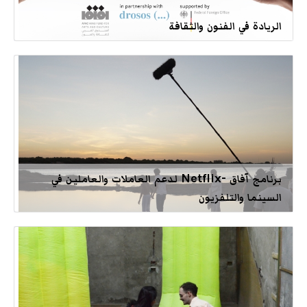
الريادة في الفنون والثقافة
برنامج آفاق -Netflix لدعم العاملات والعاملين في
السينما والتلفزيون