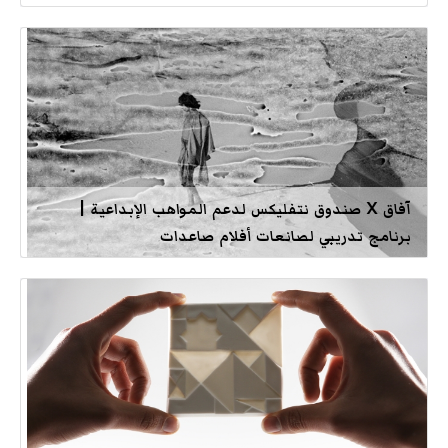
آفاق X صندوق نتفليكس لدعم المواهب الإبداعية |
برنامج تدريبي لصانعات أفلام صاعدات