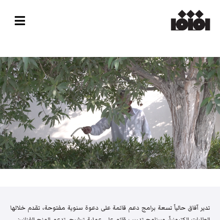
تدير آفاق حالياً تسعة برامج دعم قائمة على دعوة سنوية مفتوحة، تقدم خلالها
الطلبات إلكترونياً، وبرنامج تدريب قائم على عملية ترشيح. تدعم المنح الفنانين