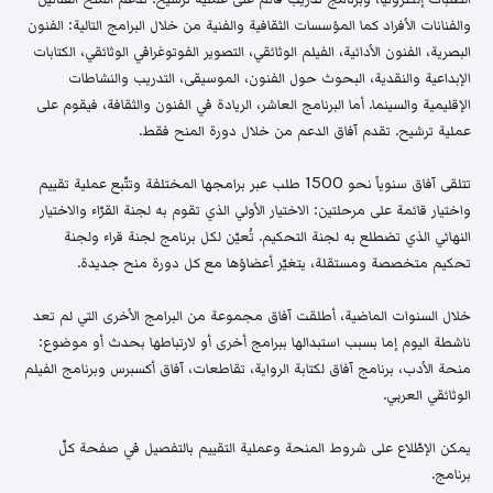
والفنانات الأفراد كما المؤسسات الثقافية والفنية من خلال البرامج التالية: الفنون
البصرية، الفنون الأدائية، الفيلم الوثائقي، التصوير الفوتوغرافي الوثائقي، الكتابات
الإبداعية والنقدية، البحوث حول الفنون، الموسيقى، التدريب والنشاطات
الإقليمية والسينما. أما البرنامج العاشر، الريادة في الفنون والثقافة، فيقوم على
عملية ترشيح. تقدم آفاق الدعم من خلال دورة المنح فقط.
تتلقى آفاق سنوياً نحو 1500 طلب عبر برامجها المختلفة وتتّبع عملية تقييم
واختيار قائمة على مرحلتين: الاختيار الأولي الذي تقوم به لجنة القرّاء والاختيار
النهائي الذي تضطلع به لجنة التحكيم. تُعيّن لكل برنامج لجنة قراء ولجنة
تحكيم متخصصة ومستقلة، يتغيّر أعضاؤها مع كل دورة منح جديدة.
خلال السنوات الماضية، أطلقت آفاق مجموعة من البرامج الأخرى التي لم تعد
ناشطة اليوم إما بسبب استبدالها ببرامج أخرى أو لارتباطها بحدث أو موضوع:
منحة الأدب، برنامج آفاق لكتابة الرواية، تقاطعات، آفاق أكسبرس وبرنامج الفيلم
الوثائقي العربي.
يمكن الإطّلاع على شروط المنحة وعملية التقييم بالتفصيل في صفحة كلّ
برنامج.