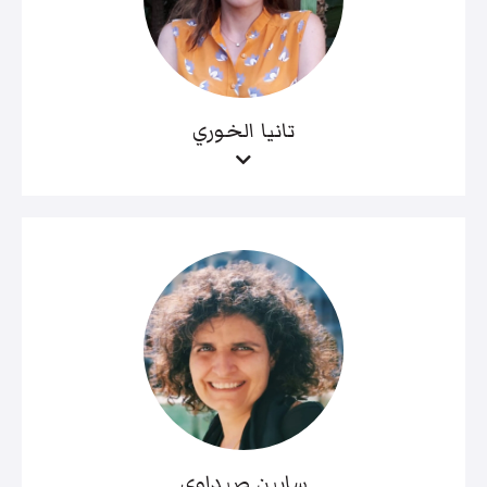
تانيا الخوري
سابين صيداوي