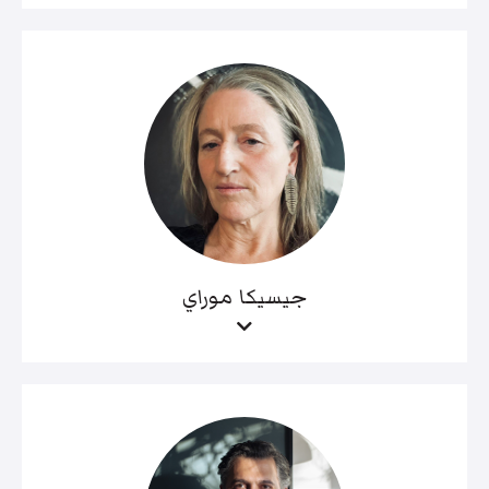
جيسيكا موراي