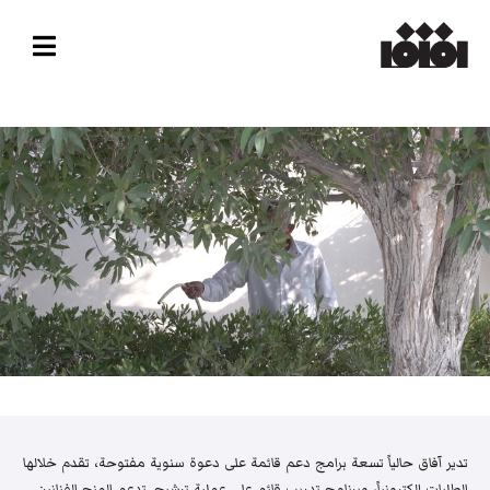
تدير آفاق حالياً تسعة برامج دعم قائمة على دعوة سنوية مفتوحة، تقدم خلالها
الطلبات إلكترونياً، وبرنامج تدريب قائم على عملية ترشيح. تدعم المنح الفنانين