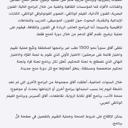
والفنانات الأفراد كما المؤسسات الثقافية والفنية من خلال البرامج التالية: الفنون
البصرية، الفنون الأدائية، الفيلم الوثائقي، التصوير الفوتوغرافي الوثائقي، الكتابات
الإبداعية والنقدية، البحوث حول الفنون، الموسيقى، التدريب والنشاطات
الإقليمية والسينما. أما البرنامج العاشر، الريادة في الفنون والثقافة، فيقوم على
عملية ترشيح. تقدم آفاق الدعم من خلال دورة المنح فقط.
تتلقى آفاق سنوياً نحو 1500 طلب عبر برامجها المختلفة وتتّبع عملية تقييم
واختيار قائمة على مرحلتين: الاختيار الأولي الذي تقوم به لجنة القرّاء والاختيار
النهائي الذي تضطلع به لجنة التحكيم. تُعيّن لكل برنامج لجنة قراء ولجنة
تحكيم متخصصة ومستقلة، يتغيّر أعضاؤها مع كل دورة منح جديدة.
خلال السنوات الماضية، أطلقت آفاق مجموعة من البرامج الأخرى التي لم تعد
ناشطة اليوم إما بسبب استبدالها ببرامج أخرى أو لارتباطها بحدث أو موضوع:
منحة الأدب، برنامج آفاق لكتابة الرواية، تقاطعات، آفاق أكسبرس وبرنامج الفيلم
الوثائقي العربي.
يمكن الإطّلاع على شروط المنحة وعملية التقييم بالتفصيل في صفحة كلّ
برنامج.