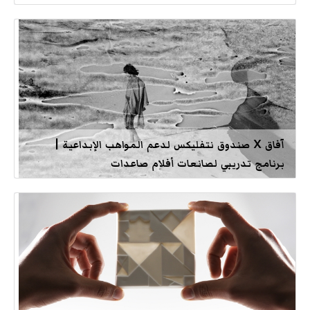
آفاق X صندوق نتفليكس لدعم المواهب الإبداعية |
برنامج تدريبي لصانعات أفلام صاعدات