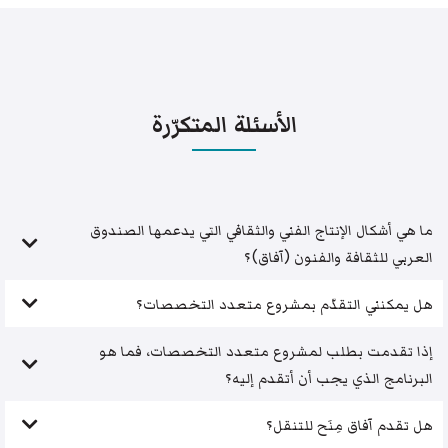
الأسئلة المتكرّرة
ما هي أشكال الإنتاج الفني والثقافي التي يدعمها الصندوق
العربي للثقافة والفنون (آفاق)؟
هل يمكنني التقدّم بمشروع متعدد التخصصات؟
إذا تقدمت بطلب لمشروع متعدد التخصصات، فما هو
البرنامج الذي يجب أن أتقدم إليه؟
هل تقدم آفاق مِنَح للتنقل؟