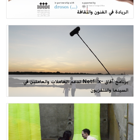
الريادة في الفنون والثقافة
برنامج آفاق -Netflix لدعم العاملات والعاملين في
السينما والتلفزيون