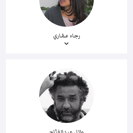
رجاء عمّاري
وائل عبدالفتّاح