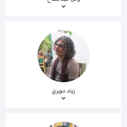
زياد دويري