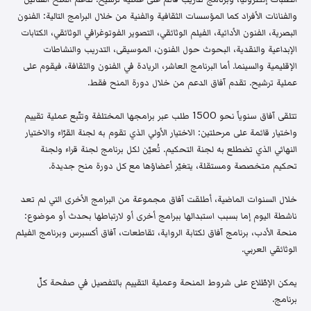
والفنانات الأفراد كما المؤسسات الثقافية والفنية من خلال البرامج التالية: الفنون
البصرية، الفنون الأدائية، الفيلم الوثائقي، التصوير الفوتوغرافي الوثائقي، الكتابات
الإبداعية والنقدية، البحوث حول الفنون، الموسيقى، التدريب والنشاطات
الإقليمية والسينما. أما البرنامج العاشر، الريادة في الفنون والثقافة، فيقوم على
عملية ترشيح. تقدم آفاق الدعم من خلال دورة المنح فقط.
تتلقى آفاق سنوياً نحو 1500 طلب عبر برامجها المختلفة وتتّبع عملية تقييم
واختيار قائمة على مرحلتين: الاختيار الأولي الذي تقوم به لجنة القرّاء والاختيار
النهائي الذي تضطلع به لجنة التحكيم. تُعيّن لكل برنامج لجنة قراء ولجنة
تحكيم متخصصة ومستقلة، يتغيّر أعضاؤها مع كل دورة منح جديدة.
خلال السنوات الماضية، أطلقت آفاق مجموعة من البرامج الأخرى التي لم تعد
ناشطة اليوم إما بسبب استبدالها ببرامج أخرى أو لارتباطها بحدث أو موضوع:
منحة الأدب، برنامج آفاق لكتابة الرواية، تقاطعات، آفاق أكسبرس وبرنامج الفيلم
الوثائقي العربي.
يمكن الإطّلاع على شروط المنحة وعملية التقييم بالتفصيل في صفحة كلّ
برنامج.