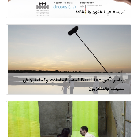
الريادة في الفنون والثقافة
برنامج آفاق -Netflix لدعم العاملات والعاملين في
السينما والتلفزيون