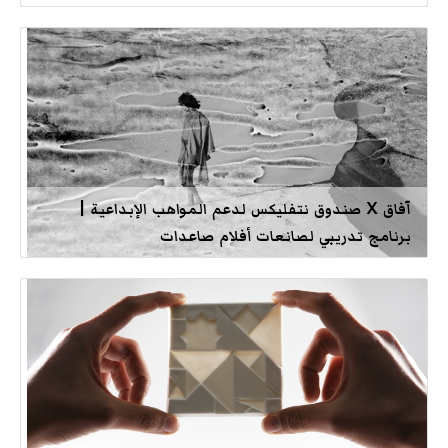
آفاق X صندوق نتفليكس لدعم المواهب الإبداعية |
برنامج تدريبي لصانعات أفلام صاعدات