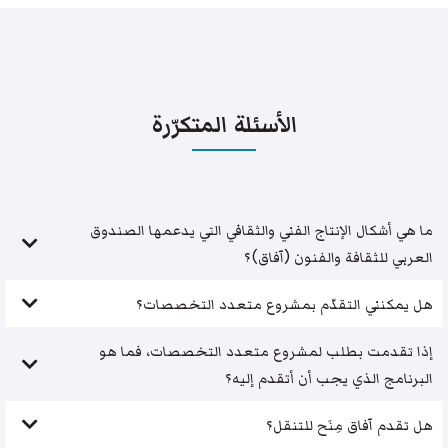
الأسئلة المتكرّرة
ما هي أشكال الإنتاج الفني والثقافي التي يدعمها الصندوق
العربي للثقافة والفنون (آفاق)؟
هل يمكنني التقدّم بمشروع متعدد التخصصات؟
إذا تقدمت بطلب لمشروع متعدد التخصصات، فما هو
البرنامج الذي يجب أن أتقدم إليه؟
هل تقدم آفاق مِنَح للتنقل؟