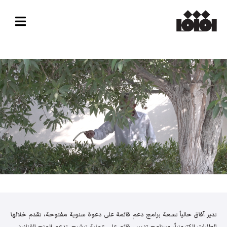
تدير آفاق حالياً تسعة برامج دعم قائمة على دعوة سنوية مفتوحة، تقدم خلالها
الطلبات إلكترونياً، وبرنامج تدريب قائم على عملية ترشيح. تدعم المنح الفنانين