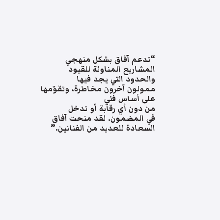
“تدعم آفاق بشكل منهجي
المشاريع المناوئة للقيود
والحدود التي يجد فيها
ممولون آخرون مخاطرة، وتقوّمها
على أساس فني
من دون أي رقابة أو تدخل
في المضمون. لقد منحت آفاق
السعادة للعديد من الفنانين.”