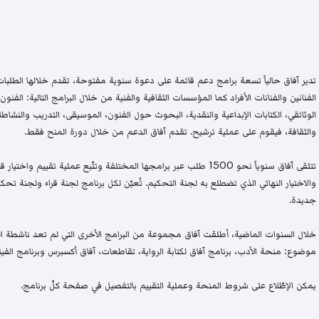
تدير آفاق حالياً تسعة برامج دعم قائمة على دعوة سنوية مفتوحة، تقدم خلالها الطلبات 
الفنانين والفنانات الأفراد كما المؤسسات الثقافية والفنية من خلال البرامج التالية: الفنون 
الوثائقي، الكتابات الإبداعية والنقدية، البحوث حول الفنون، الموسيقى، التدريب والنشاطات 
والثقافة، فيقوم على عملية ترشيح. تقدم آفاق الدعم من خلال دورة المنح فقط.
تتلقى آفاق سنوياً نحو 1500 طلب عبر برامجها المختلفة وتتّبع عملية تقيي
والاختيار النهائي الذي تضطلع به لجنة التحكيم. تُعيّن لكل برنامج لجنة قراء ولجنة
جديدة.
خلال السنوات الماضية، أطلقت آفاق مجموعة من البرامج الأخرى التي لم تعد ناشطة اليو
موضوع: منحة الأدب، برنامج آفاق لكتابة الرواية، تقاطعات، آفاق أكسبرس وبرنامج الفيلم
يمكن الإطّلاع على شروط المنحة وعملية التقييم بالتفصيل في صفحة كلّ برنامج.