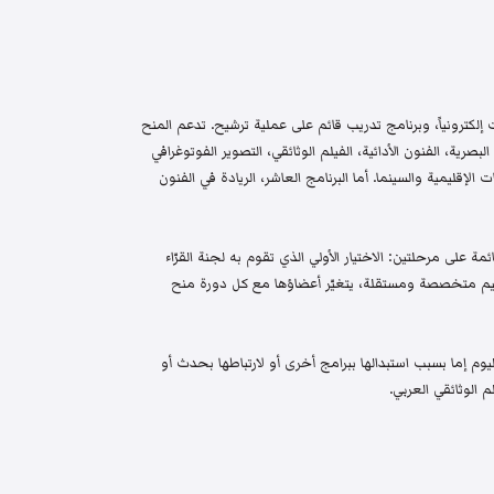
إلكترونياً، وبرنامج تدريب قائم على عملية ترشيح. تدعم المنح
البصرية، الفنون الأدائية، الفيلم الوثائقي، التصوير الفوتوغرافي
الإقليمية والسينما. أما البرنامج العاشر، الريادة في الفنون
م واختيار قائمة على مرحلتين: الاختيار الأولي الذي تقوم به لجنة القرّاء
 تحكيم متخصصة ومستقلة، يتغيّر أعضاؤها مع كل دورة منح
م إما بسبب استبدالها ببرامج أخرى أو لارتباطها بحدث أو
 الوثائقي العربي.