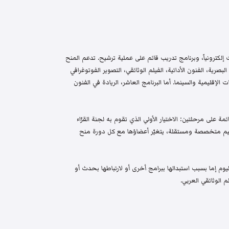
إلكترونياً، وبرنامج تدريب قائم على عملية ترشيح. تدعم المنح
البصرية، الفنون الأدائية، الفيلم الوثائقي، التصوير الفوتوغرافي
الإقليمية والسينما. أما البرنامج العاشر، الريادة في الفنون
م واختيار قائمة على مرحلتين: الاختيار الأولي الذي تقوم به لجنة القرّاء
 تحكيم متخصصة ومستقلة، يتغيّر أعضاؤها مع كل دورة منح
م إما بسبب استبدالها ببرامج أخرى أو لارتباطها بحدث أو
 الوثائقي العربي.