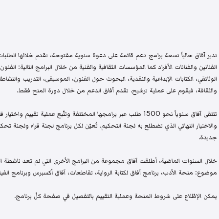
تدير آفاق حالياً تسعة برامج دعم قائمة على دعوة سنوية مفتوحة، تقدم خلالها الطلبات 
الفنانين والفنانات الأفراد كما المؤسسات الثقافية والفنية من خلال البرامج التالية: الفنون 
الوثائقي، الكتابات الإبداعية والنقدية، البحوث حول الفنون، الموسيقى، التدريب والنشاطات 
والثقافة، فيقوم على عملية ترشيح. تقدم آفاق الدعم من خلال دورة المنح فقط.
تتلقى آفاق سنوياً نحو 1500 طلب عبر برامجها المختلفة وتتّبع عملية تقيي
والاختيار النهائي الذي تضطلع به لجنة التحكيم. تُعيّن لكل برنامج لجنة قراء ولجنة
جديدة.
خلال السنوات الماضية، أطلقت آفاق مجموعة من البرامج الأخرى التي لم تعد ناشطة اليو
موضوع: منحة الأدب، برنامج آفاق لكتابة الرواية، تقاطعات، آفاق أكسبرس وبرنامج الفيلم
يمكن الإطّلاع على شروط المنحة وعملية التقييم بالتفصيل في صفحة كلّ برنامج.