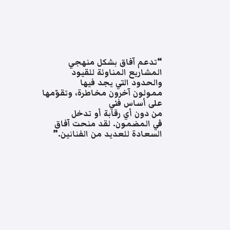
“تدعم آفاق بشكل منهجي
المشاريع المناوئة للقيود
والحدود التي يجد فيها
ممولون آخرون مخاطرة، وتقوّمها
على أساس فني
من دون أي رقابة أو تدخل
في المضمون. لقد منحت آفاق
السعادة للعديد من الفنانين.”