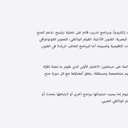
إلكترونياً، وبرنامج تدريب قائم على عملية ترشيح. تدعم المنح
البصرية، الفنون الأدائية، الفيلم الوثائقي، التصوير الفوتوغرافي
الإقليمية والسينما. أما البرنامج العاشر، الريادة في الفنون
م واختيار قائمة على مرحلتين: الاختيار الأولي الذي تقوم به لجنة القرّاء
 تحكيم متخصصة ومستقلة، يتغيّر أعضاؤها مع كل دورة منح
م إما بسبب استبدالها ببرامج أخرى أو لارتباطها بحدث أو
 الوثائقي العربي.