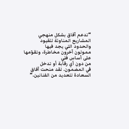
“تدعم آفاق بشكل منهجي
المشاريع المناوئة للقيود
والحدود التي يجد فيها
ممولون آخرون مخاطرة، وتقوّمها
على أساس فني
من دون أي رقابة أو تدخل
في المضمون. لقد منحت آفاق
السعادة للعديد من الفنانين.”