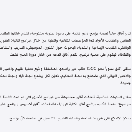
تدير آفاق حالياً تسعة برامج دعم قائمة على دعوة سنوية مفتوحة، تقدم خلالها الطلبات 
الفنانين والفنانات الأفراد كما المؤسسات الثقافية والفنية من خلال البرامج التالية: الفنون 
الوثائقي، الكتابات الإبداعية والنقدية، البحوث حول الفنون، الموسيقى، التدريب والنشاطات 
والثقافة، فيقوم على عملية ترشيح. تقدم آفاق الدعم من خلال دورة المنح فقط.
تتلقى آفاق سنوياً نحو 1500 طلب عبر برامجها المختلفة وتتّبع عملية تقيي
والاختيار النهائي الذي تضطلع به لجنة التحكيم. تُعيّن لكل برنامج لجنة قراء ولجنة
جديدة.
خلال السنوات الماضية، أطلقت آفاق مجموعة من البرامج الأخرى التي لم تعد ناشطة اليو
موضوع: منحة الأدب، برنامج آفاق لكتابة الرواية، تقاطعات، آفاق أكسبرس وبرنامج الفيلم
يمكن الإطّلاع على شروط المنحة وعملية التقييم بالتفصيل في صفحة كلّ برنامج.