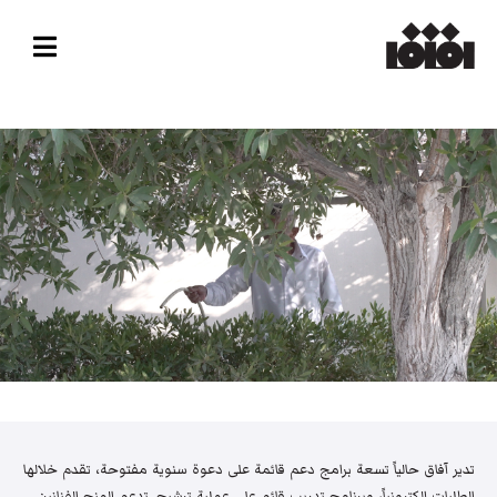
تدير آفاق حالياً تسعة برامج دعم قائمة على دعوة سنوية مفتوحة، تقدم خلالها
الطلبات إلكترونياً، وبرنامج تدريب قائم على عملية ترشيح. تدعم المنح الفنانين