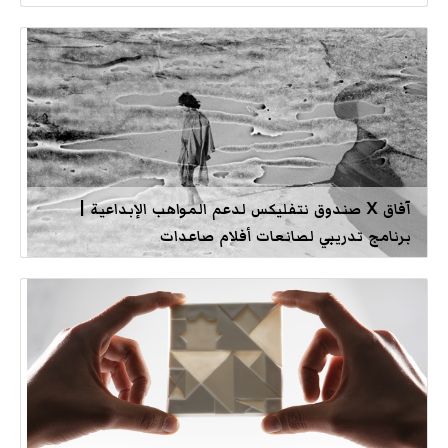
آفاق X صندوق نتفليكس لدعم المواهب الإبداعية |
برنامج تدريبي لصانعات أفلام صاعدات