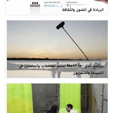
الريادة في الفنون والثقافة
برنامج آفاق -Netflix لدعم العاملات والعاملين في
السينما والتلفزيون