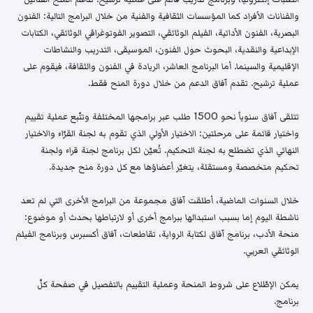
والفنانات الأفراد كما المؤسسات الثقافية والفنية من خلال البرامج التالية: الفنون
البصرية، الفنون الأدائية، الفيلم الوثائقي، التصوير الفوتوغرافي الوثائقي، الكتابات
الإبداعية والنقدية، البحوث حول الفنون، الموسيقى، التدريب والنشاطات
الإقليمية والسينما. أما البرنامج العاشر، الريادة في الفنون والثقافة، فيقوم على
عملية ترشيح. تقدم آفاق الدعم من خلال دورة المنح فقط.
تتلقى آفاق سنوياً نحو 1500 طلب عبر برامجها المختلفة وتتّبع عملية تقييم
واختيار قائمة على مرحلتين: الاختيار الأولي الذي تقوم به لجنة القرّاء والاختيار
النهائي الذي تضطلع به لجنة التحكيم. تُعيّن لكل برنامج لجنة قراء ولجنة
تحكيم متخصصة ومستقلة، يتغيّر أعضاؤها مع كل دورة منح جديدة.
خلال السنوات الماضية، أطلقت آفاق مجموعة من البرامج الأخرى التي لم تعد
ناشطة اليوم إما بسبب استبدالها ببرامج أخرى أو لارتباطها بحدث أو موضوع:
منحة الأدب، برنامج آفاق لكتابة الرواية، تقاطعات، آفاق أكسبرس وبرنامج الفيلم
الوثائقي العربي.
يمكن الإطّلاع على شروط المنحة وعملية التقييم بالتفصيل في صفحة كلّ
برنامج.