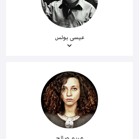
عيسى بولس
مريم صالح