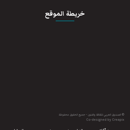
خريطة الموقع
© الصندوق العربي للثقافة والفنون - جميع الحقوق محفوظة
Co-designed by Creapix