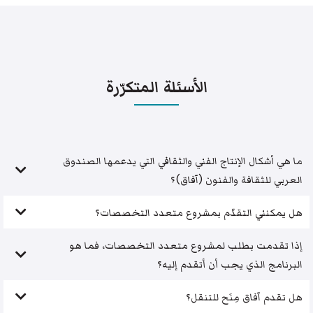
الأسئلة المتكرّرة
ما هي أشكال الإنتاج الفني والثقافي التي يدعمها الصندوق
العربي للثقافة والفنون (آفاق)؟
هل يمكنني التقدّم بمشروع متعدد التخصصات؟
إذا تقدمت بطلب لمشروع متعدد التخصصات، فما هو
البرنامج الذي يجب أن أتقدم إليه؟
هل تقدم آفاق مِنَح للتنقل؟