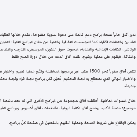
تدير آفاق حالياً تسعة برامج دعم قائمة على دعوة سنوية مفتوحة، تقدم خلالها الطلبات 
الفنانين والفنانات الأفراد كما المؤسسات الثقافية والفنية من خلال البرامج التالية: الفنون 
الوثائقي، الكتابات الإبداعية والنقدية، البحوث حول الفنون، الموسيقى، التدريب والنشاطات 
والثقافة، فيقوم على عملية ترشيح. تقدم آفاق الدعم من خلال دورة المنح فقط.
تتلقى آفاق سنوياً نحو 1500 طلب عبر برامجها المختلفة وتتّبع عملية تقيي
والاختيار النهائي الذي تضطلع به لجنة التحكيم. تُعيّن لكل برنامج لجنة قراء ولجنة
جديدة.
خلال السنوات الماضية، أطلقت آفاق مجموعة من البرامج الأخرى التي لم تعد ناشطة اليو
موضوع: منحة الأدب، برنامج آفاق لكتابة الرواية، تقاطعات، آفاق أكسبرس وبرنامج الفيلم
يمكن الإطّلاع على شروط المنحة وعملية التقييم بالتفصيل في صفحة كلّ برنامج.