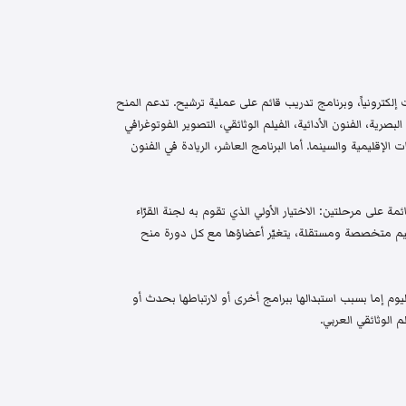
إلكترونياً، وبرنامج تدريب قائم على عملية ترشيح. تدعم المنح
البصرية، الفنون الأدائية، الفيلم الوثائقي، التصوير الفوتوغرافي
الإقليمية والسينما. أما البرنامج العاشر، الريادة في الفنون
م واختيار قائمة على مرحلتين: الاختيار الأولي الذي تقوم به لجنة القرّاء
 تحكيم متخصصة ومستقلة، يتغيّر أعضاؤها مع كل دورة منح
م إما بسبب استبدالها ببرامج أخرى أو لارتباطها بحدث أو
 الوثائقي العربي.