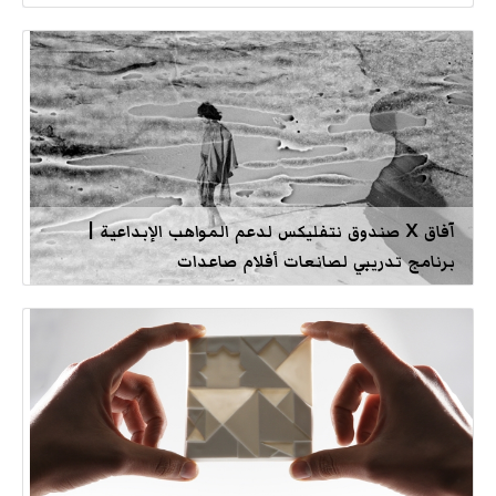
آفاق X صندوق نتفليكس لدعم المواهب الإبداعية |
برنامج تدريبي لصانعات أفلام صاعدات