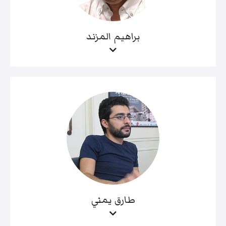
براهيم المزند
طارق يمني