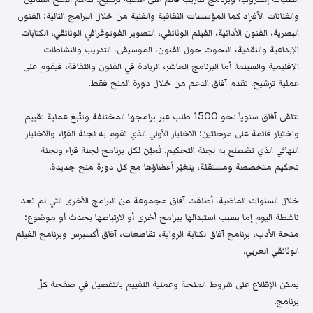
والفنانات الأفراد كما المؤسسات الثقافية والفنية من خلال البرامج التالية: الفنون
البصرية، الفنون الأدائية، الفيلم الوثائقي، التصوير الفوتوغرافي الوثائقي، الكتابات
الإبداعية والنقدية، البحوث حول الفنون، الموسيقى، التدريب والنشاطات
الإقليمية والسينما. أما البرنامج العاشر، الريادة في الفنون والثقافة، فيقوم على
عملية ترشيح. تقدم آفاق الدعم من خلال دورة المنح فقط.
تتلقى آفاق سنوياً نحو 1500 طلب عبر برامجها المختلفة وتتّبع عملية تقييم
واختيار قائمة على مرحلتين: الاختيار الأولي الذي تقوم به لجنة القرّاء والاختيار
النهائي الذي تضطلع به لجنة التحكيم. تُعيّن لكل برنامج لجنة قراء ولجنة
تحكيم متخصصة ومستقلة، يتغيّر أعضاؤها مع كل دورة منح جديدة.
خلال السنوات الماضية، أطلقت آفاق مجموعة من البرامج الأخرى التي لم تعد
ناشطة اليوم إما بسبب استبدالها ببرامج أخرى أو لارتباطها بحدث أو موضوع:
منحة الأدب، برنامج آفاق لكتابة الرواية، تقاطعات، آفاق أكسبرس وبرنامج الفيلم
الوثائقي العربي.
يمكن الإطّلاع على شروط المنحة وعملية التقييم بالتفصيل في صفحة كلّ
برنامج.