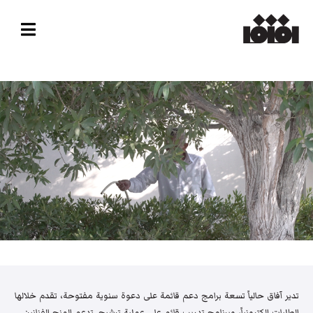
تدير آفاق حالياً تسعة برامج دعم قائمة على دعوة سنوية مفتوحة، تقدم خلالها
الطلبات إلكترونياً، وبرنامج تدريب قائم على عملية ترشيح. تدعم المنح الفنانين