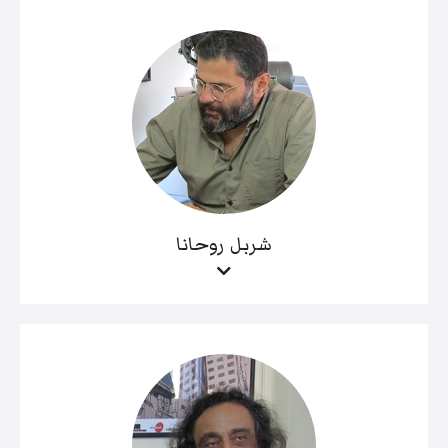
شربل روحانا