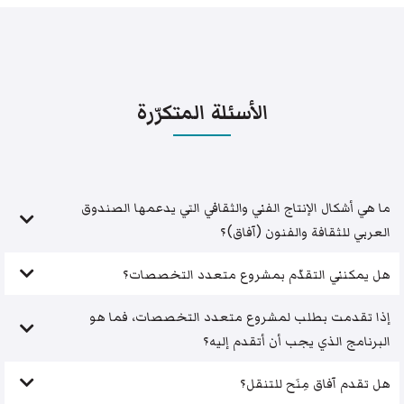
الأسئلة المتكرّرة
ما هي أشكال الإنتاج الفني والثقافي التي يدعمها الصندوق
العربي للثقافة والفنون (آفاق)؟
هل يمكنني التقدّم بمشروع متعدد التخصصات؟
إذا تقدمت بطلب لمشروع متعدد التخصصات، فما هو
البرنامج الذي يجب أن أتقدم إليه؟
هل تقدم آفاق مِنَح للتنقل؟