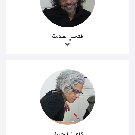
فتحي سلامة
كاميليا جبران