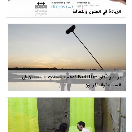
الريادة في الفنون والثقافة
برنامج آفاق -Netflix لدعم العاملات والعاملين في
السينما والتلفزيون