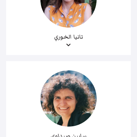
تانيا الخوري
سابين صيداوي