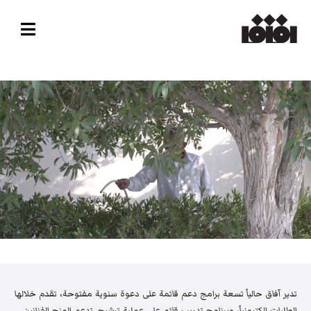
تدير آفاق حالياً تسعة برامج دعم قائمة على دعوة سنوية مفتوحة، تقدم خلالها
الطلبات إلكترونياً، وبرنامج تدريب قائم على عملية ترشيح. تدعم المنح الفنانين