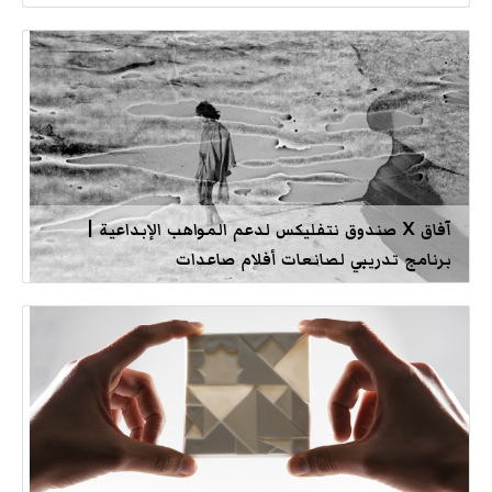
آفاق X صندوق نتفليكس لدعم المواهب الإبداعية |
برنامج تدريبي لصانعات أفلام صاعدات