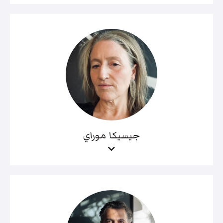
جيسيكا موراي