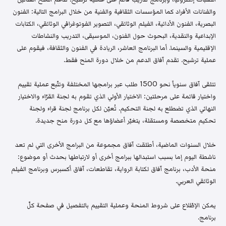
والفنانات الأفراد كما المؤسسات الثقافية والفنية من خلال البرامج التالية: الفنون
البصرية، الفنون الأدائية، الفيلم الوثائقي، التصوير الفوتوغرافي الوثائقي، الكتابات
الإبداعية والنقدية، البحوث حول الفنون، الموسيقى، التدريب والنشاطات
الإقليمية والسينما. أما البرنامج العاشر، الريادة في الفنون والثقافة، فيقوم على
عملية ترشيح. تقدم آفاق الدعم من خلال دورة المنح فقط.
تتلقى آفاق سنوياً نحو 1500 طلب عبر برامجها المختلفة وتتّبع عملية تقييم
واختيار قائمة على مرحلتين: الاختيار الأولي الذي تقوم به لجنة القرّاء والاختيار
النهائي الذي تضطلع به لجنة التحكيم. تُعيّن لكل برنامج لجنة قراء ولجنة
تحكيم متخصصة ومستقلة، يتغيّر أعضاؤها مع كل دورة منح جديدة.
خلال السنوات الماضية، أطلقت آفاق مجموعة من البرامج الأخرى التي لم تعد
ناشطة اليوم إما بسبب استبدالها ببرامج أخرى أو لارتباطها بحدث أو موضوع:
منحة الأدب، برنامج آفاق لكتابة الرواية، تقاطعات، آفاق أكسبرس وبرنامج الفيلم
الوثائقي العربي.
يمكن الإطّلاع على شروط المنحة وعملية التقييم بالتفصيل في صفحة كلّ
برنامج.