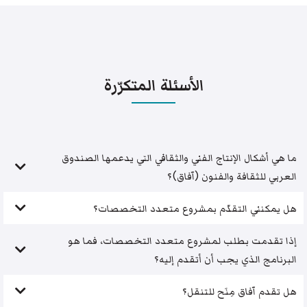
الأسئلة المتكرّرة
ما هي أشكال الإنتاج الفني والثقافي التي يدعمها الصندوق
العربي للثقافة والفنون (آفاق)؟
هل يمكنني التقدّم بمشروع متعدد التخصصات؟
إذا تقدمت بطلب لمشروع متعدد التخصصات، فما هو
البرنامج الذي يجب أن أتقدم إليه؟
هل تقدم آفاق مِنَح للتنقل؟