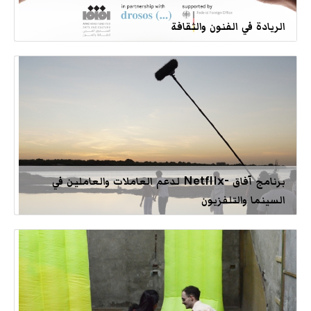
الريادة في الفنون والثقافة
برنامج آفاق -Netflix لدعم العاملات والعاملين في
السينما والتلفزيون