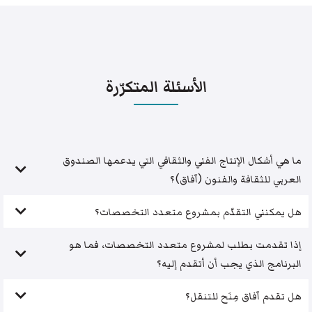
الأسئلة المتكرّرة
ما هي أشكال الإنتاج الفني والثقافي التي يدعمها الصندوق
العربي للثقافة والفنون (آفاق)؟
هل يمكنني التقدّم بمشروع متعدد التخصصات؟
إذا تقدمت بطلب لمشروع متعدد التخصصات، فما هو
البرنامج الذي يجب أن أتقدم إليه؟
هل تقدم آفاق مِنَح للتنقل؟