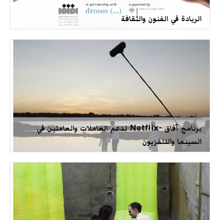
الريادة في الفنون والثقافة
برنامج آفاق -Netflix لدعم العاملات والعاملين في
السينما والتلفزيون