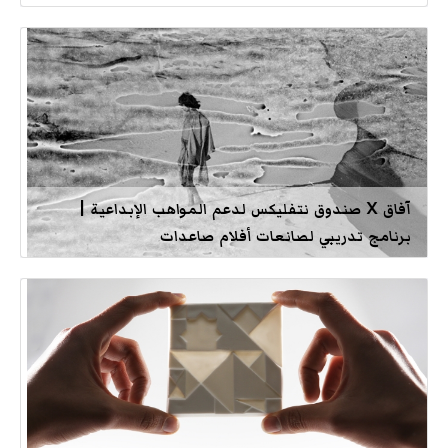
آفاق X صندوق نتفليكس لدعم المواهب الإبداعية |
برنامج تدريبي لصانعات أفلام صاعدات