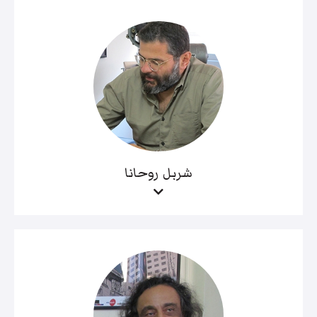
شربل روحانا