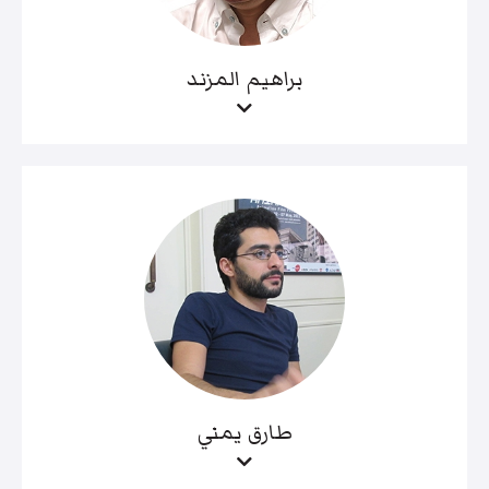
براهيم المزند
طارق يمني