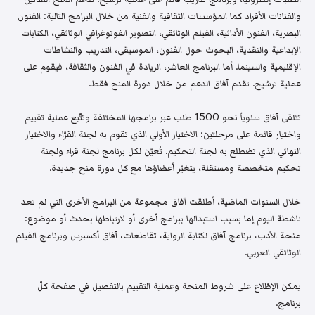
والفنانات الأفراد كما المؤسسات الثقافية والفنية من خلال البرامج التالية: الفنون
البصرية، الفنون الأدائية، الفيلم الوثائقي، التصوير الفوتوغرافي الوثائقي، الكتابات
الإبداعية والنقدية، البحوث حول الفنون، الموسيقى، التدريب والنشاطات
الإقليمية والسينما. أما البرنامج العاشر، الريادة في الفنون والثقافة، فيقوم على
عملية ترشيح. تقدم آفاق الدعم من خلال دورة المنح فقط.
تتلقى آفاق سنوياً نحو 1500 طلب عبر برامجها المختلفة وتتّبع عملية تقييم
واختيار قائمة على مرحلتين: الاختيار الأولي الذي تقوم به لجنة القرّاء والاختيار
النهائي الذي تضطلع به لجنة التحكيم. تُعيّن لكل برنامج لجنة قراء ولجنة
تحكيم متخصصة ومستقلة، يتغيّر أعضاؤها مع كل دورة منح جديدة.
خلال السنوات الماضية، أطلقت آفاق مجموعة من البرامج الأخرى التي لم تعد
ناشطة اليوم إما بسبب استبدالها ببرامج أخرى أو لارتباطها بحدث أو موضوع:
منحة الأدب، برنامج آفاق لكتابة الرواية، تقاطعات، آفاق أكسبرس وبرنامج الفيلم
الوثائقي العربي.
يمكن الإطّلاع على شروط المنحة وعملية التقييم بالتفصيل في صفحة كلّ
برنامج.