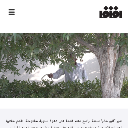
تدير آفاق حالياً تسعة برامج دعم قائمة على دعوة سنوية مفتوحة، تقدم خلالها
الطلبات إلكترونياً، وبرنامج تدريب قائم على عملية ترشيح. تدعم المنح الفنانين