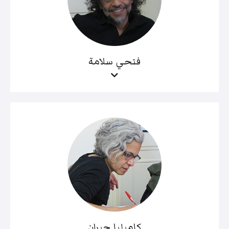
فتحي سلامة
كاميليا جبران