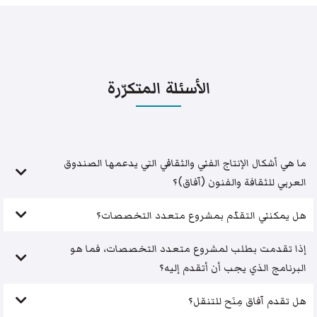
الأسئلة المتكرّرة
ما هي أشكال الإنتاج الفني والثقافي التي يدعمها الصندوق
العربي للثقافة والفنون (آفاق)؟
هل يمكنني التقدّم بمشروع متعدد التخصصات؟
إذا تقدمت بطلب لمشروع متعدد التخصصات، فما هو
البرنامج الذي يجب أن أتقدم إليه؟
هل تقدم آفاق مِنَح للتنقل؟