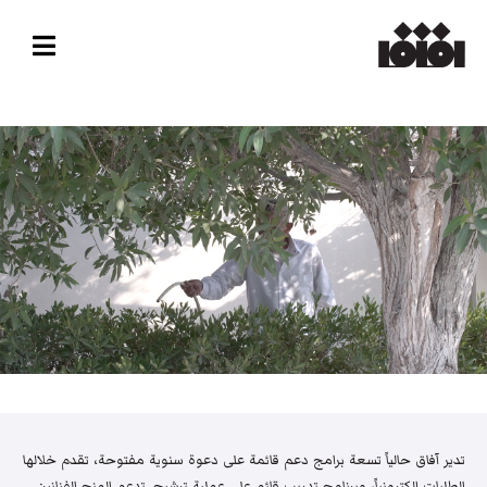
تدير آفاق حالياً تسعة برامج دعم قائمة على دعوة سنوية مفتوحة، تقدم خلالها
الطلبات إلكترونياً، وبرنامج تدريب قائم على عملية ترشيح. تدعم المنح الفنانين