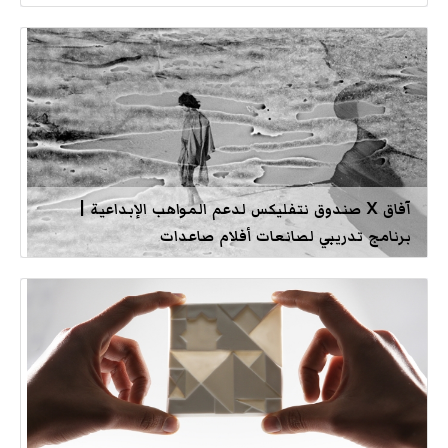
آفاق X صندوق نتفليكس لدعم المواهب الإبداعية |
برنامج تدريبي لصانعات أفلام صاعدات