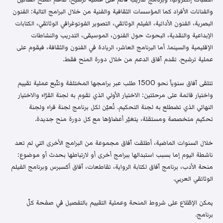
والفنانات الأفراد كما المؤسسات الثقافية والفنية من خلال البرامج التالية: الفنون
البصرية، الفنون الأدائية، الفيلم الوثائقي، التصوير الفوتوغرافي الوثائقي، الكتابات
الإبداعية والنقدية، البحوث حول الفنون، الموسيقى، التدريب والنشاطات
الإقليمية والسينما. أما البرنامج العاشر، الريادة في الفنون والثقافة، فيقوم على
عملية ترشيح. تقدم آفاق الدعم من خلال دورة المنح فقط.
تتلقى آفاق سنوياً نحو 1500 طلب عبر برامجها المختلفة وتتّبع عملية تقييم
واختيار قائمة على مرحلتين: الاختيار الأولي الذي تقوم به لجنة القرّاء والاختيار
النهائي الذي تضطلع به لجنة التحكيم. تُعيّن لكل برنامج لجنة قراء ولجنة
تحكيم متخصصة ومستقلة، يتغيّر أعضاؤها مع كل دورة منح جديدة.
خلال السنوات الماضية، أطلقت آفاق مجموعة من البرامج الأخرى التي لم تعد
ناشطة اليوم إما بسبب استبدالها ببرامج أخرى أو لارتباطها بحدث أو موضوع:
منحة الأدب، برنامج آفاق لكتابة الرواية، تقاطعات، آفاق أكسبرس وبرنامج الفيلم
الوثائقي العربي.
يمكن الإطّلاع على شروط المنحة وعملية التقييم بالتفصيل في صفحة كلّ
برنامج.