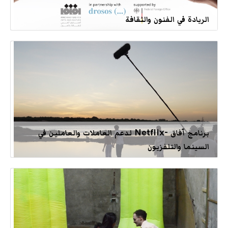
الريادة في الفنون والثقافة
برنامج آفاق -Netflix لدعم العاملات والعاملين في
السينما والتلفزيون