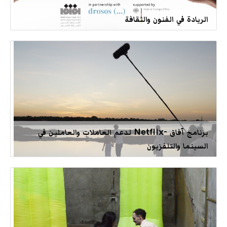
الريادة في الفنون والثقافة
برنامج آفاق -Netflix لدعم العاملات والعاملين في
السينما والتلفزيون