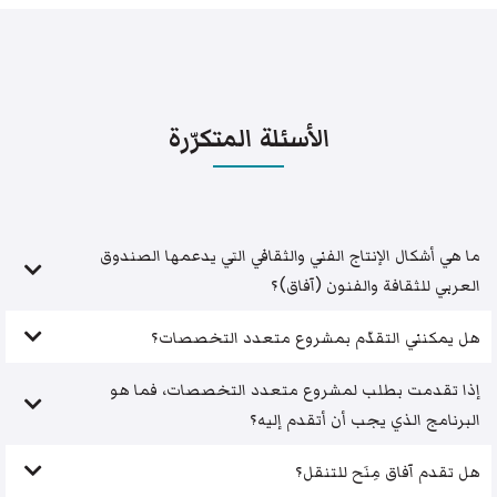
الأسئلة المتكرّرة
ما هي أشكال الإنتاج الفني والثقافي التي يدعمها الصندوق
العربي للثقافة والفنون (آفاق)؟
هل يمكنني التقدّم بمشروع متعدد التخصصات؟
إذا تقدمت بطلب لمشروع متعدد التخصصات، فما هو
البرنامج الذي يجب أن أتقدم إليه؟
هل تقدم آفاق مِنَح للتنقل؟