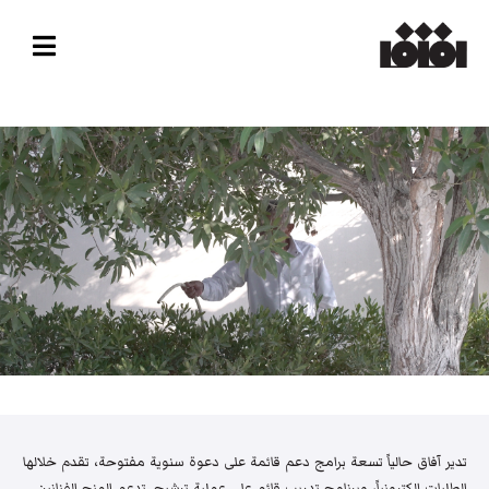
تدير آفاق حالياً تسعة برامج دعم قائمة على دعوة سنوية مفتوحة، تقدم خلالها
الطلبات إلكترونياً، وبرنامج تدريب قائم على عملية ترشيح. تدعم المنح الفنانين