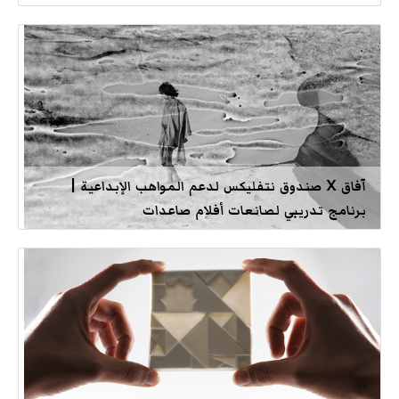
آفاق X صندوق نتفليكس لدعم المواهب الإبداعية |
برنامج تدريبي لصانعات أفلام صاعدات