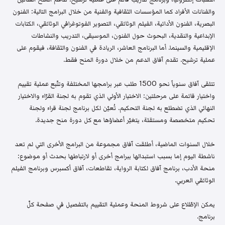
والفنانات الأفراد كما المؤسسات الثقافية والفنية من خلال البرامج التالية: الفنون
البصرية، الفنون الأدائية، الفيلم الوثائقي، التصوير الفوتوغرافي الوثائقي، الكتابات
الإبداعية والنقدية، البحوث حول الفنون، الموسيقى، التدريب والنشاطات
الإقليمية والسينما. أما البرنامج العاشر، الريادة في الفنون والثقافة، فيقوم على
عملية ترشيح. تقدم آفاق الدعم من خلال دورة المنح فقط.
تتلقى آفاق سنوياً نحو 1500 طلب عبر برامجها المختلفة وتتّبع عملية تقييم
واختيار قائمة على مرحلتين: الاختيار الأولي الذي تقوم به لجنة القرّاء والاختيار
النهائي الذي تضطلع به لجنة التحكيم. تُعيّن لكل برنامج لجنة قراء ولجنة
تحكيم متخصصة ومستقلة، يتغيّر أعضاؤها مع كل دورة منح جديدة.
خلال السنوات الماضية، أطلقت آفاق مجموعة من البرامج الأخرى التي لم تعد
ناشطة اليوم إما بسبب استبدالها ببرامج أخرى أو لارتباطها بحدث أو موضوع:
منحة الأدب، برنامج آفاق لكتابة الرواية، تقاطعات، آفاق أكسبرس وبرنامج الفيلم
الوثائقي العربي.
يمكن الإطّلاع على شروط المنحة وعملية التقييم بالتفصيل في صفحة كلّ
برنامج.