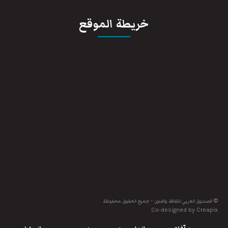
خريطة الموقع
© الصندوق العربي للثقافة والفنون - جميع الحقوق محفوظة
Co-designed by Creapix