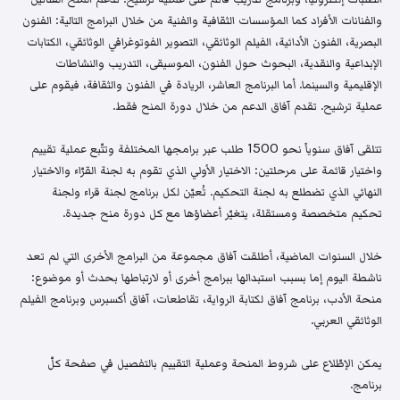
والفنانات الأفراد كما المؤسسات الثقافية والفنية من خلال البرامج التالية: الفنون
البصرية، الفنون الأدائية، الفيلم الوثائقي، التصوير الفوتوغرافي الوثائقي، الكتابات
الإبداعية والنقدية، البحوث حول الفنون، الموسيقى، التدريب والنشاطات
الإقليمية والسينما. أما البرنامج العاشر، الريادة في الفنون والثقافة، فيقوم على
عملية ترشيح. تقدم آفاق الدعم من خلال دورة المنح فقط.
تتلقى آفاق سنوياً نحو 1500 طلب عبر برامجها المختلفة وتتّبع عملية تقييم
واختيار قائمة على مرحلتين: الاختيار الأولي الذي تقوم به لجنة القرّاء والاختيار
النهائي الذي تضطلع به لجنة التحكيم. تُعيّن لكل برنامج لجنة قراء ولجنة
تحكيم متخصصة ومستقلة، يتغيّر أعضاؤها مع كل دورة منح جديدة.
خلال السنوات الماضية، أطلقت آفاق مجموعة من البرامج الأخرى التي لم تعد
ناشطة اليوم إما بسبب استبدالها ببرامج أخرى أو لارتباطها بحدث أو موضوع:
منحة الأدب، برنامج آفاق لكتابة الرواية، تقاطعات، آفاق أكسبرس وبرنامج الفيلم
الوثائقي العربي.
يمكن الإطّلاع على شروط المنحة وعملية التقييم بالتفصيل في صفحة كلّ
برنامج.