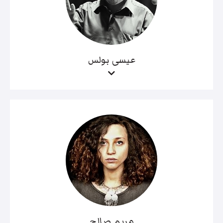
عيسى بولس
مريم صالح