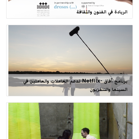
الريادة في الفنون والثقافة
برنامج آفاق -Netflix لدعم العاملات والعاملين في
السينما والتلفزيون