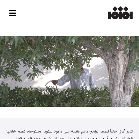
تدير آفاق حالياً تسعة برامج دعم قائمة على دعوة سنوية مفتوحة، تقدم خلالها
الطلبات إلكترونياً، وبرنامج تدريب قائم على عملية ترشيح. تدعم المنح الفنانين