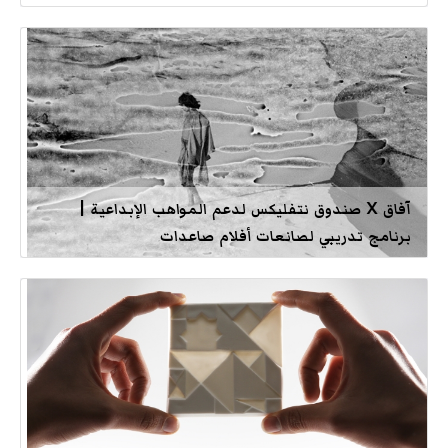
آفاق X صندوق نتفليكس لدعم المواهب الإبداعية |
برنامج تدريبي لصانعات أفلام صاعدات