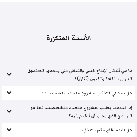
الأسئلة المتكرّرة
ما هي أشكال الإنتاج الفني والثقافي التي يدعمها الصندوق
العربي للثقافة والفنون (آفاق)؟
هل يمكنني التقدّم بمشروع متعدد التخصصات؟
إذا تقدمت بطلب لمشروع متعدد التخصصات، فما هو
البرنامج الذي يجب أن أتقدم إليه؟
هل تقدم آفاق مِنَح للتنقل؟