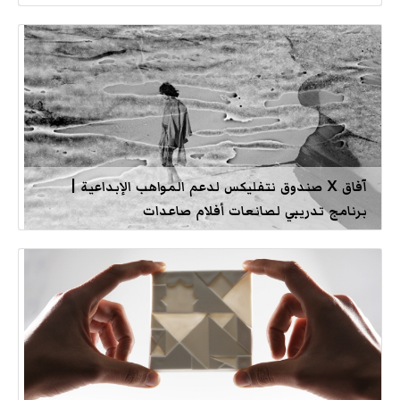
آفاق X صندوق نتفليكس لدعم المواهب الإبداعية |
برنامج تدريبي لصانعات أفلام صاعدات