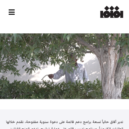
تدير آفاق حالياً تسعة برامج دعم قائمة على دعوة سنوية مفتوحة، تقدم خلالها
الطلبات إلكترونياً، وبرنامج تدريب قائم على عملية ترشيح. تدعم المنح الفنانين