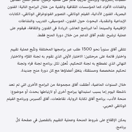
والفنانات الأفراد كما المؤسسات الثقافية والفنية من خلال البرامج التالية: الفنون
البصرية، الفنون الأدائية، الفيلم الوثائقي، التصوير الفوتوغرافي الوثائقي، الكتابات
الإبداعية والنقدية، البحوث حول الفنون، الموسيقى، التدريب والنشاطات
الإقليمية والسينما. أما البرنامج العاشر، الريادة في الفنون والثقافة، فيقوم على
عملية ترشيح. تقدم آفاق الدعم من خلال دورة المنح فقط.
تتلقى آفاق سنوياً نحو 1500 طلب عبر برامجها المختلفة وتتّبع عملية تقييم
واختيار قائمة على مرحلتين: الاختيار الأولي الذي تقوم به لجنة القرّاء والاختيار
النهائي الذي تضطلع به لجنة التحكيم. تُعيّن لكل برنامج لجنة قراء ولجنة
تحكيم متخصصة ومستقلة، يتغيّر أعضاؤها مع كل دورة منح جديدة.
خلال السنوات الماضية، أطلقت آفاق مجموعة من البرامج الأخرى التي لم تعد
ناشطة اليوم إما بسبب استبدالها ببرامج أخرى أو لارتباطها بحدث أو موضوع:
منحة الأدب، برنامج آفاق لكتابة الرواية، تقاطعات، آفاق أكسبرس وبرنامج الفيلم
الوثائقي العربي.
يمكن الإطّلاع على شروط المنحة وعملية التقييم بالتفصيل في صفحة كلّ
برنامج.