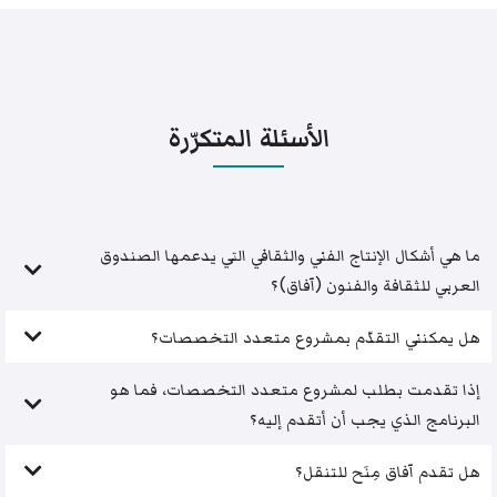
الأسئلة المتكرّرة
ما هي أشكال الإنتاج الفني والثقافي التي يدعمها الصندوق
العربي للثقافة والفنون (آفاق)؟
هل يمكنني التقدّم بمشروع متعدد التخصصات؟
إذا تقدمت بطلب لمشروع متعدد التخصصات، فما هو
البرنامج الذي يجب أن أتقدم إليه؟
هل تقدم آفاق مِنَح للتنقل؟