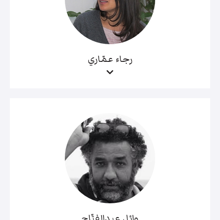
رجاء عمّاري
وائل عبدالفتّاح