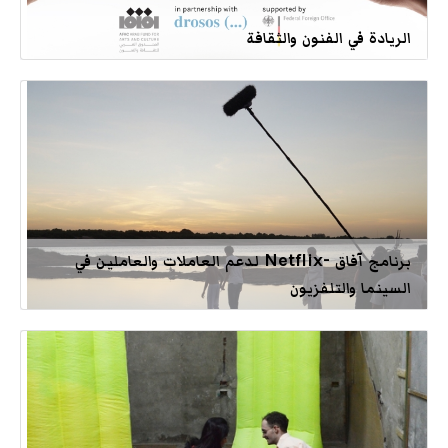
الريادة في الفنون والثقافة
برنامج آفاق -Netflix لدعم العاملات والعاملين في
السينما والتلفزيون