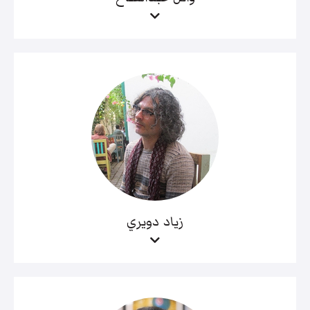
زياد دويري