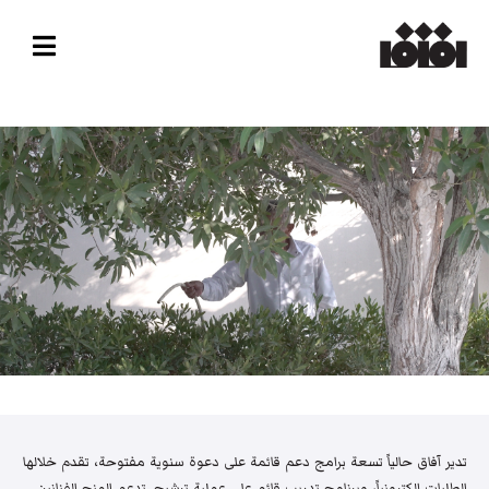
تدير آفاق حالياً تسعة برامج دعم قائمة على دعوة سنوية مفتوحة، تقدم خلالها
الطلبات إلكترونياً، وبرنامج تدريب قائم على عملية ترشيح. تدعم المنح الفنانين