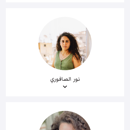
نور الصافوري