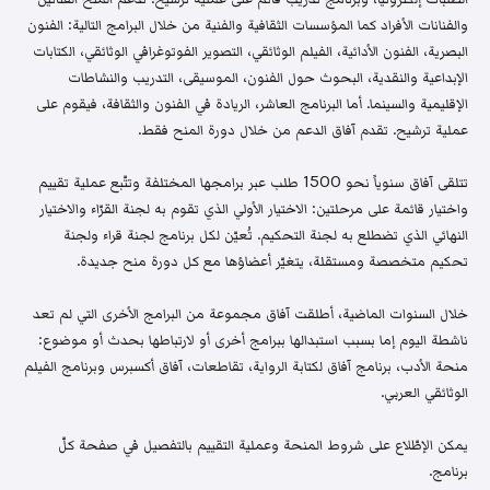
والفنانات الأفراد كما المؤسسات الثقافية والفنية من خلال البرامج التالية: الفنون
البصرية، الفنون الأدائية، الفيلم الوثائقي، التصوير الفوتوغرافي الوثائقي، الكتابات
الإبداعية والنقدية، البحوث حول الفنون، الموسيقى، التدريب والنشاطات
الإقليمية والسينما. أما البرنامج العاشر، الريادة في الفنون والثقافة، فيقوم على
عملية ترشيح. تقدم آفاق الدعم من خلال دورة المنح فقط.
تتلقى آفاق سنوياً نحو 1500 طلب عبر برامجها المختلفة وتتّبع عملية تقييم
واختيار قائمة على مرحلتين: الاختيار الأولي الذي تقوم به لجنة القرّاء والاختيار
النهائي الذي تضطلع به لجنة التحكيم. تُعيّن لكل برنامج لجنة قراء ولجنة
تحكيم متخصصة ومستقلة، يتغيّر أعضاؤها مع كل دورة منح جديدة.
خلال السنوات الماضية، أطلقت آفاق مجموعة من البرامج الأخرى التي لم تعد
ناشطة اليوم إما بسبب استبدالها ببرامج أخرى أو لارتباطها بحدث أو موضوع:
منحة الأدب، برنامج آفاق لكتابة الرواية، تقاطعات، آفاق أكسبرس وبرنامج الفيلم
الوثائقي العربي.
يمكن الإطّلاع على شروط المنحة وعملية التقييم بالتفصيل في صفحة كلّ
برنامج.