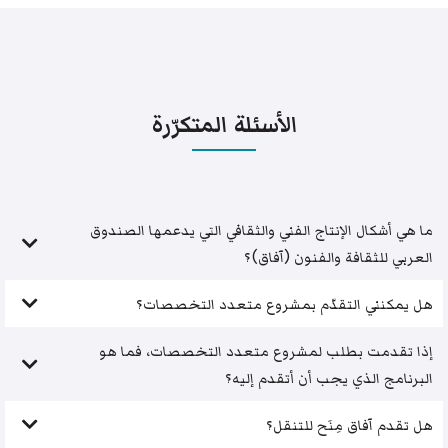
الأسئلة المتكرّرة
ما هي أشكال الإنتاج الفني والثقافي التي يدعمها الصندوق
العربي للثقافة والفنون (آفاق)؟
هل يمكنني التقدّم بمشروع متعدد التخصصات؟
إذا تقدمت بطلب لمشروع متعدد التخصصات، فما هو
البرنامج الذي يجب أن أتقدم إليه؟
هل تقدم آفاق مِنَح للتنقل؟