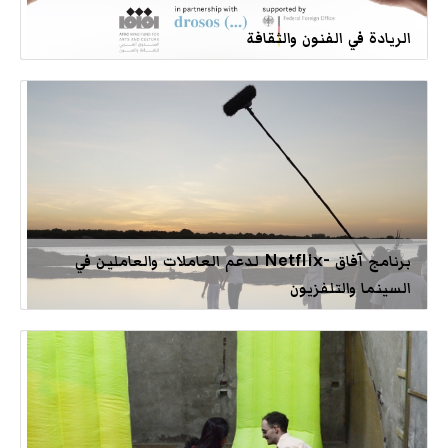
الريادة في الفنون والثقافة
برنامج آفاق -Netflix لدعم العاملات والعاملين في
السينما والتلفزيون