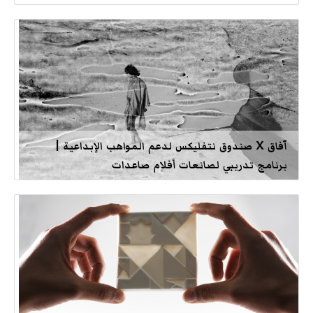
آفاق X صندوق نتفليكس لدعم المواهب الإبداعية |
برنامج تدريبي لصانعات أفلام صاعدات