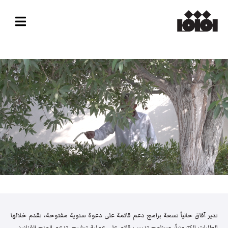
تدير آفاق حالياً تسعة برامج دعم قائمة على دعوة سنوية مفتوحة، تقدم خلالها
الطلبات إلكترونياً، وبرنامج تدريب قائم على عملية ترشيح. تدعم المنح الفنانين