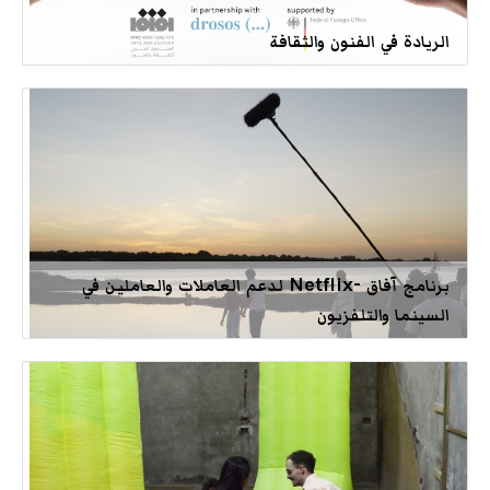
الريادة في الفنون والثقافة
برنامج آفاق -Netflix لدعم العاملات والعاملين في
السينما والتلفزيون