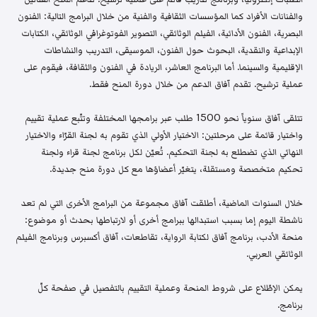
والفنانات الأفراد كما المؤسسات الثقافية والفنية من خلال البرامج التالية: الفنون
البصرية، الفنون الأدائية، الفيلم الوثائقي، التصوير الفوتوغرافي الوثائقي، الكتابات
الإبداعية والنقدية، البحوث حول الفنون، الموسيقى، التدريب والنشاطات
الإقليمية والسينما. أما البرنامج العاشر، الريادة في الفنون والثقافة، فيقوم على
عملية ترشيح. تقدم آفاق الدعم من خلال دورة المنح فقط.
تتلقى آفاق سنوياً نحو 1500 طلب عبر برامجها المختلفة وتتّبع عملية تقييم
واختيار قائمة على مرحلتين: الاختيار الأولي الذي تقوم به لجنة القرّاء والاختيار
النهائي الذي تضطلع به لجنة التحكيم. تُعيّن لكل برنامج لجنة قراء ولجنة
تحكيم متخصصة ومستقلة، يتغيّر أعضاؤها مع كل دورة منح جديدة.
خلال السنوات الماضية، أطلقت آفاق مجموعة من البرامج الأخرى التي لم تعد
ناشطة اليوم إما بسبب استبدالها ببرامج أخرى أو لارتباطها بحدث أو موضوع:
منحة الأدب، برنامج آفاق لكتابة الرواية، تقاطعات، آفاق أكسبرس وبرنامج الفيلم
الوثائقي العربي.
يمكن الإطّلاع على شروط المنحة وعملية التقييم بالتفصيل في صفحة كلّ
برنامج.