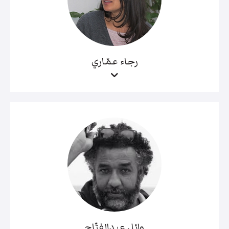
رجاء عمّاري
وائل عبدالفتّاح