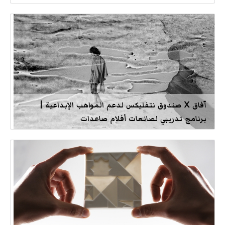
آفاق X صندوق نتفليكس لدعم المواهب الإبداعية |
برنامج تدريبي لصانعات أفلام صاعدات