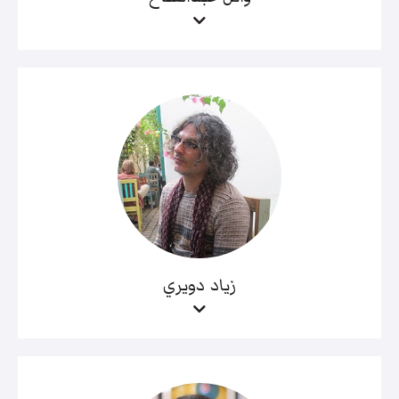
زياد دويري