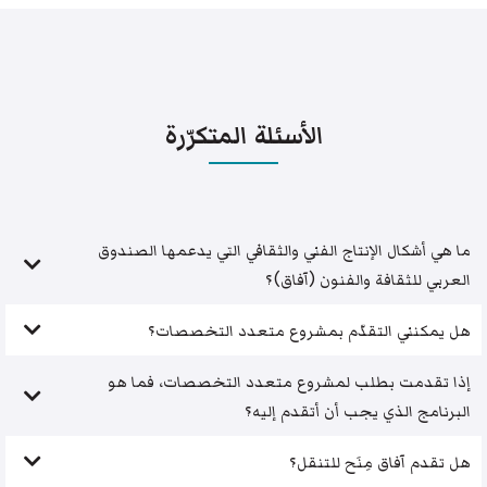
الأسئلة المتكرّرة
ما هي أشكال الإنتاج الفني والثقافي التي يدعمها الصندوق
العربي للثقافة والفنون (آفاق)؟
هل يمكنني التقدّم بمشروع متعدد التخصصات؟
إذا تقدمت بطلب لمشروع متعدد التخصصات، فما هو
البرنامج الذي يجب أن أتقدم إليه؟
هل تقدم آفاق مِنَح للتنقل؟