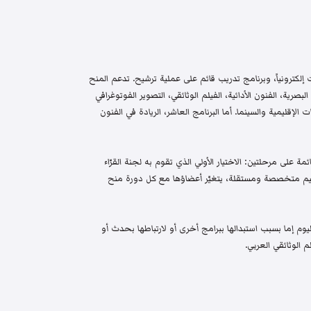
إلكترونياً، وبرنامج تدريب قائم على عملية ترشيح. تدعم المنح
البصرية، الفنون الأدائية، الفيلم الوثائقي، التصوير الفوتوغرافي
الإقليمية والسينما. أما البرنامج العاشر، الريادة في الفنون
م واختيار قائمة على مرحلتين: الاختيار الأولي الذي تقوم به لجنة القرّاء
 تحكيم متخصصة ومستقلة، يتغيّر أعضاؤها مع كل دورة منح
م إما بسبب استبدالها ببرامج أخرى أو لارتباطها بحدث أو
 الوثائقي العربي.