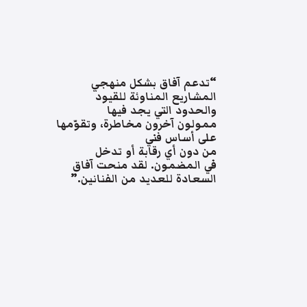
“تدعم آفاق بشكل منهجي
المشاريع المناوئة للقيود
والحدود التي يجد فيها
ممولون آخرون مخاطرة، وتقوّمها
على أساس فني
من دون أي رقابة أو تدخل
في المضمون. لقد منحت آفاق
السعادة للعديد من الفنانين.”