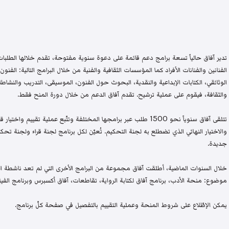
تدير آفاق حالياً تسعة برامج دعم قائمة على دعوة سنوية مفتوحة، تقدم خلالها الطلبات 
الفنانين والفنانات الأفراد كما المؤسسات الثقافية والفنية من خلال البرامج التالية: الفنون 
الوثائقي، الكتابات الإبداعية والنقدية، البحوث حول الفنون، الموسيقى، التدريب والنشاطات 
والثقافة، فيقوم على عملية ترشيح. تقدم آفاق الدعم من خلال دورة المنح فقط.
تتلقى آفاق سنوياً نحو 1500 طلب عبر برامجها المختلفة وتتّبع عملية تقيي
والاختيار النهائي الذي تضطلع به لجنة التحكيم. تُعيّن لكل برنامج لجنة قراء ولجنة
جديدة.
خلال السنوات الماضية، أطلقت آفاق مجموعة من البرامج الأخرى التي لم تعد ناشطة اليو
موضوع: منحة الأدب، برنامج آفاق لكتابة الرواية، تقاطعات، آفاق أكسبرس وبرنامج الفيلم
يمكن الإطّلاع على شروط المنحة وعملية التقييم بالتفصيل في صفحة كلّ برنامج.