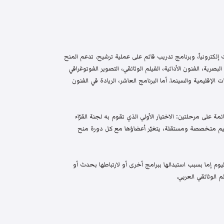
إلكترونياً، وبرنامج تدريب قائم على عملية ترشيح. تدعم المنح
البصرية، الفنون الأدائية، الفيلم الوثائقي، التصوير الفوتوغرافي
الإقليمية والسينما. أما البرنامج العاشر، الريادة في الفنون
م واختيار قائمة على مرحلتين: الاختيار الأولي الذي تقوم به لجنة القرّاء
 تحكيم متخصصة ومستقلة، يتغيّر أعضاؤها مع كل دورة منح
م إما بسبب استبدالها ببرامج أخرى أو لارتباطها بحدث أو
 الوثائقي العربي.