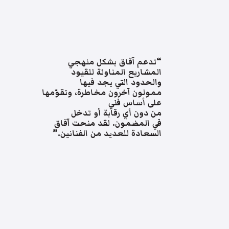
“تدعم آفاق بشكل منهجي
المشاريع المناوئة للقيود
والحدود التي يجد فيها
ممولون آخرون مخاطرة، وتقوّمها
على أساس فني
من دون أي رقابة أو تدخل
في المضمون. لقد منحت آفاق
السعادة للعديد من الفنانين.”