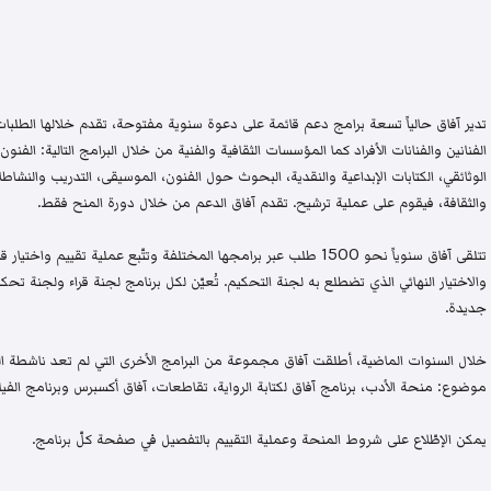
تدير آفاق حالياً تسعة برامج دعم قائمة على دعوة سنوية مفتوحة، تقدم خلالها الطلبات 
الفنانين والفنانات الأفراد كما المؤسسات الثقافية والفنية من خلال البرامج التالية: الفنون 
الوثائقي، الكتابات الإبداعية والنقدية، البحوث حول الفنون، الموسيقى، التدريب والنشاطات 
والثقافة، فيقوم على عملية ترشيح. تقدم آفاق الدعم من خلال دورة المنح فقط.
تتلقى آفاق سنوياً نحو 1500 طلب عبر برامجها المختلفة وتتّبع عملية تقيي
والاختيار النهائي الذي تضطلع به لجنة التحكيم. تُعيّن لكل برنامج لجنة قراء ولجنة
جديدة.
خلال السنوات الماضية، أطلقت آفاق مجموعة من البرامج الأخرى التي لم تعد ناشطة اليو
موضوع: منحة الأدب، برنامج آفاق لكتابة الرواية، تقاطعات، آفاق أكسبرس وبرنامج الفيلم
يمكن الإطّلاع على شروط المنحة وعملية التقييم بالتفصيل في صفحة كلّ برنامج.