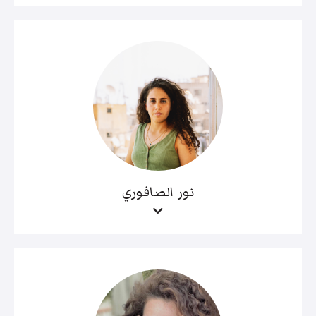
نور الصافوري