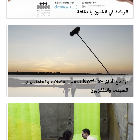
الريادة في الفنون والثقافة
برنامج آفاق -Netflix لدعم العاملات والعاملين في
السينما والتلفزيون