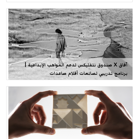
آفاق X صندوق نتفليكس لدعم المواهب الإبداعية |
برنامج تدريبي لصانعات أفلام صاعدات