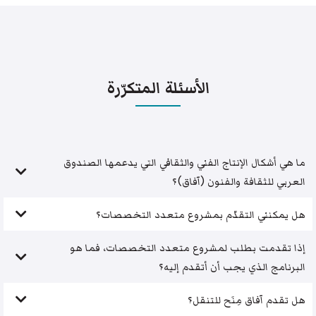
الأسئلة المتكرّرة
ما هي أشكال الإنتاج الفني والثقافي التي يدعمها الصندوق
العربي للثقافة والفنون (آفاق)؟
هل يمكنني التقدّم بمشروع متعدد التخصصات؟
إذا تقدمت بطلب لمشروع متعدد التخصصات، فما هو
البرنامج الذي يجب أن أتقدم إليه؟
هل تقدم آفاق مِنَح للتنقل؟