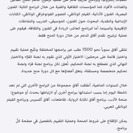
والفنانات الأفراد كما المؤسسات الثقافية والفنية من خلال البرامج التالية: الفنون
البصرية، الفنون الأدائية، الفيلم الوثائقي، التصوير الفوتوغرافي الوثائقي، الكتابات
الإبداعية والنقدية، البحوث حول الفنون، الموسيقى، التدريب والنشاطات
الإقليمية والسينما. أما البرنامج العاشر، الريادة في الفنون والثقافة، فيقوم على
عملية ترشيح. تقدم آفاق الدعم من خلال دورة المنح فقط.
تتلقى آفاق سنوياً نحو 1500 طلب عبر برامجها المختلفة وتتّبع عملية تقييم
واختيار قائمة على مرحلتين: الاختيار الأولي الذي تقوم به لجنة القرّاء والاختيار
النهائي الذي تضطلع به لجنة التحكيم. تُعيّن لكل برنامج لجنة قراء ولجنة
تحكيم متخصصة ومستقلة، يتغيّر أعضاؤها مع كل دورة منح جديدة.
خلال السنوات الماضية، أطلقت آفاق مجموعة من البرامج الأخرى التي لم تعد
ناشطة اليوم إما بسبب استبدالها ببرامج أخرى أو لارتباطها بحدث أو موضوع:
منحة الأدب، برنامج آفاق لكتابة الرواية، تقاطعات، آفاق أكسبرس وبرنامج الفيلم
الوثائقي العربي.
يمكن الإطّلاع على شروط المنحة وعملية التقييم بالتفصيل في صفحة كلّ
برنامج.