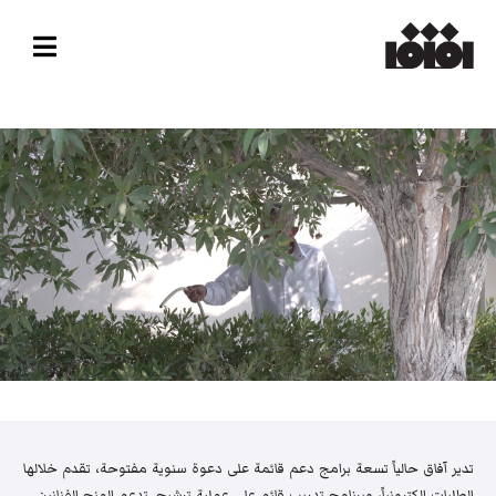
تدير آفاق حالياً تسعة برامج دعم قائمة على دعوة سنوية مفتوحة، تقدم خلالها
الطلبات إلكترونياً، وبرنامج تدريب قائم على عملية ترشيح. تدعم المنح الفنانين