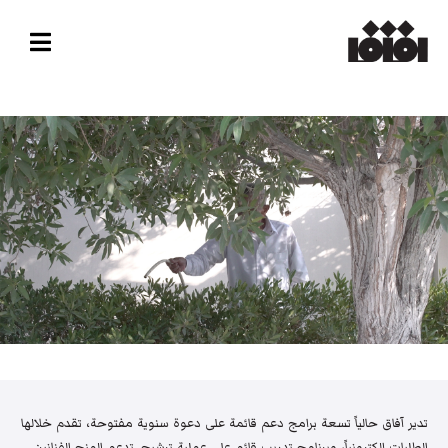
تدير آفاق حالياً تسعة برامج دعم قائمة على دعوة سنوية مفتوحة، تقدم خلالها
الطلبات إلكترونياً، وبرنامج تدريب قائم على عملية ترشيح. تدعم المنح الفنانين