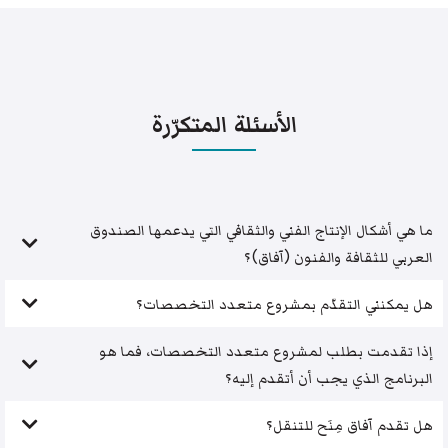
الأسئلة المتكرّرة
ما هي أشكال الإنتاج الفني والثقافي التي يدعمها الصندوق
العربي للثقافة والفنون (آفاق)؟
هل يمكنني التقدّم بمشروع متعدد التخصصات؟
إذا تقدمت بطلب لمشروع متعدد التخصصات، فما هو
البرنامج الذي يجب أن أتقدم إليه؟
هل تقدم آفاق مِنَح للتنقل؟