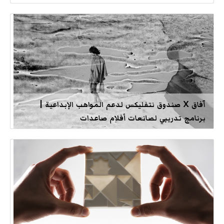
آفاق X صندوق نتفليكس لدعم المواهب الإبداعية |
برنامج تدريبي لصانعات أفلام صاعدات