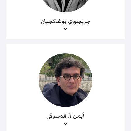
جريجوري بوشاكجيان
أيمن أ. الدسوقي