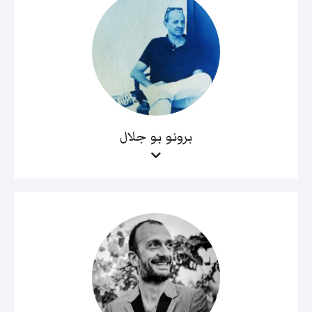
برونو بو جلال