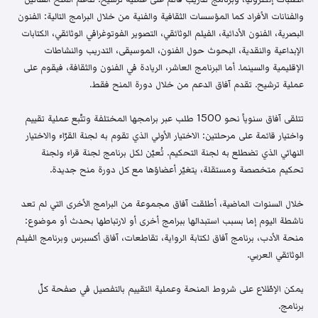
والفنانات الأفراد كما المؤسسات الثقافية والفنية من خلال البرامج التالية: الفنون
البصرية، الفنون الأدائية، الفيلم الوثائقي، التصوير الفوتوغرافي الوثائقي، الكتابات
الإبداعية والنقدية، البحوث حول الفنون، الموسيقى، التدريب والنشاطات
الإقليمية والسينما. أما البرنامج العاشر، الريادة في الفنون والثقافة، فيقوم على
عملية ترشيح. تقدم آفاق الدعم من خلال دورة المنح فقط.
تتلقى آفاق سنوياً نحو 1500 طلب عبر برامجها المختلفة وتتّبع عملية تقييم
واختيار قائمة على مرحلتين: الاختيار الأولي الذي تقوم به لجنة القرّاء والاختيار
النهائي الذي تضطلع به لجنة التحكيم. تُعيّن لكل برنامج لجنة قراء ولجنة
تحكيم متخصصة ومستقلة، يتغيّر أعضاؤها مع كل دورة منح جديدة.
خلال السنوات الماضية، أطلقت آفاق مجموعة من البرامج الأخرى التي لم تعد
ناشطة اليوم إما بسبب استبدالها ببرامج أخرى أو لارتباطها بحدث أو موضوع:
منحة الأدب، برنامج آفاق لكتابة الرواية، تقاطعات، آفاق أكسبرس وبرنامج الفيلم
الوثائقي العربي.
يمكن الإطّلاع على شروط المنحة وعملية التقييم بالتفصيل في صفحة كلّ
برنامج.