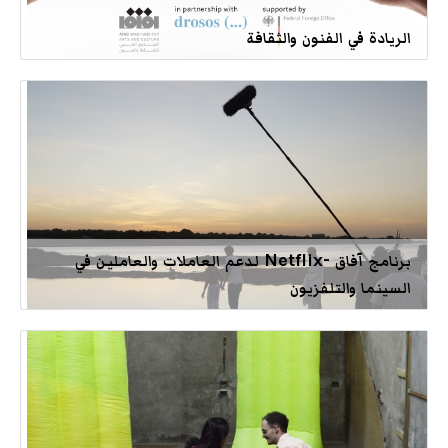
الريادة في الفنون والثقافة
برنامج آفاق -Netflix لدعم العاملات والعاملين في
السينما والتلفزيون